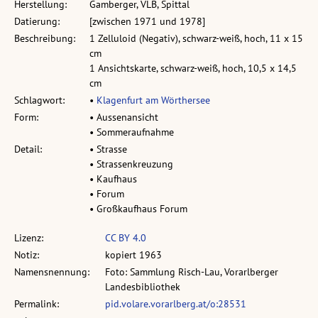
Herstellung:
Gamberger, VLB, Spittal
Datierung:
[zwischen 1971 und 1978]
Beschreibung:
1 Zelluloid (Negativ), schwarz-weiß, hoch, 11 x 15
cm
1 Ansichtskarte, schwarz-weiß, hoch, 10,5 x 14,5
cm
Schlagwort:
•
Klagenfurt am Wörthersee
Form:
• Aussenansicht
• Sommeraufnahme
Detail:
• Strasse
• Strassenkreuzung
• Kaufhaus
• Forum
• Großkaufhaus Forum
Lizenz:
CC BY 4.0
Notiz:
kopiert 1963
Namensnennung:
Foto: Sammlung Risch-Lau, Vorarlberger
Landesbibliothek
Permalink:
pid.volare.vorarlberg.at/o:28531