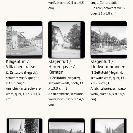
weiß, hoch, 10,5 x 14,5
cm; 1 Zelluloiddia
cm)
(Positiv), schwarz-weiß,
quer, 13 x 18 cm)
Klagenfurt /
Klagenfurt /
Klagenfurt /
Villacherstrasse
Herrengasse /
Lindwurmbrunnen
Kärnten
(1 Zelluloid (Negativ),
(1 Zelluloid (Negativ),
schwarz-weiß, quer, 11
(1 Zelluloid (Negativ),
schwarz-weiß, quer, 11
x 15,5 cm; 1
schwarz-weiß, hoch, 11
x 15,5 cm; 1
Ansichtskarte, schwarz-
x 15,5 cm; 1
Ansichtskarte, schwarz-
weiß, quer, 10,5 x 14,5
Ansichtskarte, schwarz-
weiß, quer, 10,5 x 14,5
cm)
weiß, hoch, 10,5 x 14,5
cm)
cm)