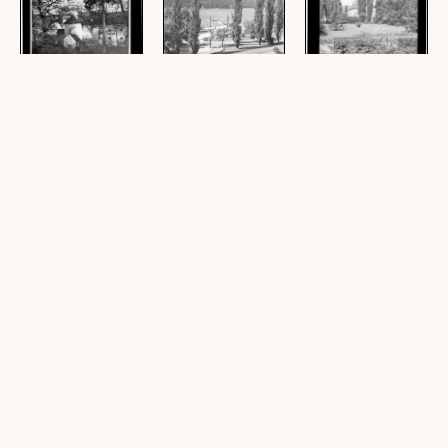
Klosterkirche
Klagenfurt / See
Klagenfurt / Hl.
Viktring bei
Geistkirche
(1 Zelluloid (Negativ),
Klagenfurt
schwarz-weiß, quer, 11
(1 Zelluloid (Negativ),
(1 Zelluloid (Negativ),
x 15,5 cm; 1
schwarz-weiß, hoch, 11
schwarz-weiß, hoch, 6 x
Ansichtskarte, schwarz-
x 15,5 cm; 1
9 cm; 1 Zelluloid
weiß, quer, 10,5 x 14,5
Ansichtskarte, schwarz-
(Negativ), schwarz-weiß,
cm)
weiß, hoch, 10,5 x 14,5
hoch, 11,5 x 15,5 cm; 1
cm)
Ansichtskarte, schwarz-
weiß, hoch, 10,5 x 15
cm; 1 Zelluloiddia
(Positiv), schwarz-weiß,
hoch, 13 x 17,5 cm)