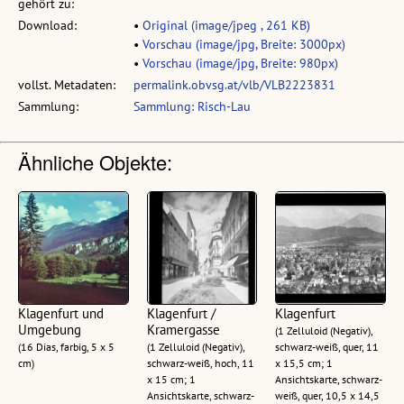
gehört zu:
Download:
•
Original (image/jpeg , 261 KB)
•
Vorschau (image/jpg, Breite: 3000px)
•
Vorschau (image/jpg, Breite: 980px)
vollst. Metadaten:
permalink.obvsg.at/vlb/VLB2223831
Sammlung:
Sammlung: Risch-Lau
Ähnliche Objekte:
Klagenfurt und
Klagenfurt /
Klagenfurt
Umgebung
Kramergasse
(1 Zelluloid (Negativ),
(16 Dias, farbig, 5 x 5
(1 Zelluloid (Negativ),
schwarz-weiß, quer, 11
cm)
schwarz-weiß, hoch, 11
x 15,5 cm; 1
x 15 cm; 1
Ansichtskarte, schwarz-
Ansichtskarte, schwarz-
weiß, quer, 10,5 x 14,5