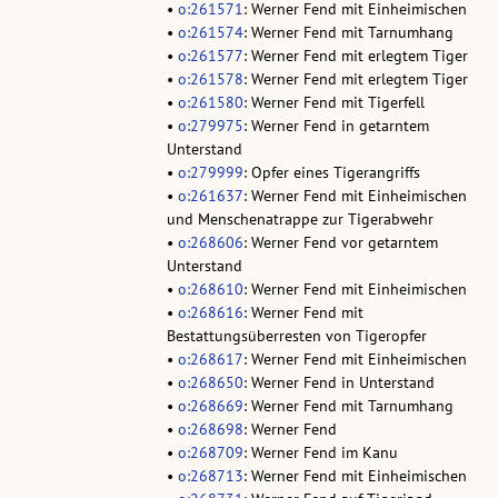
•
o:261571
: Werner Fend mit Einheimischen
•
o:261574
: Werner Fend mit Tarnumhang
•
o:261577
: Werner Fend mit erlegtem Tiger
•
o:261578
: Werner Fend mit erlegtem Tiger
•
o:261580
: Werner Fend mit Tigerfell
•
o:279975
: Werner Fend in getarntem
Unterstand
•
o:279999
: Opfer eines Tigerangriffs
•
o:261637
: Werner Fend mit Einheimischen
und Menschenatrappe zur Tigerabwehr
•
o:268606
: Werner Fend vor getarntem
Unterstand
•
o:268610
: Werner Fend mit Einheimischen
•
o:268616
: Werner Fend mit
Bestattungsüberresten von Tigeropfer
•
o:268617
: Werner Fend mit Einheimischen
•
o:268650
: Werner Fend in Unterstand
•
o:268669
: Werner Fend mit Tarnumhang
•
o:268698
: Werner Fend
•
o:268709
: Werner Fend im Kanu
•
o:268713
: Werner Fend mit Einheimischen