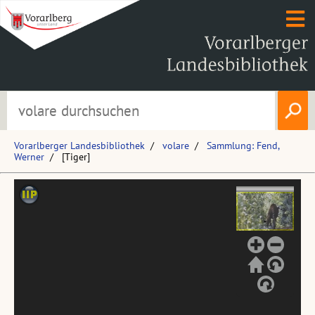
Vorarlberger Landesbibliothek
volare
Sammlung: Fend,
Werner
[Tiger]