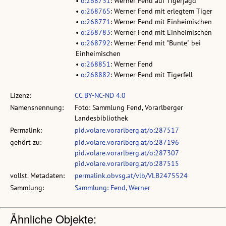
•
o:268731
: Werner Fend auf Tigerjagd
•
o:268765
: Werner Fend mit erlegtem Tiger
•
o:268771
: Werner Fend mit Einheimischen
•
o:268783
: Werner Fend mit Einheimischen
•
o:268792
: Werner Fend mit "Bunte" bei
Einheimischen
•
o:268851
: Werner Fend
•
o:268882
: Werner Fend mit Tigerfell
Lizenz:
CC BY-NC-ND 4.0
Namensnennung:
Foto: Sammlung Fend, Vorarlberger
Landesbibliothek
Permalink:
pid.volare.vorarlberg.at/o:287517
gehört zu:
pid.volare.vorarlberg.at/o:287196
pid.volare.vorarlberg.at/o:287307
pid.volare.vorarlberg.at/o:287515
vollst. Metadaten:
permalink.obvsg.at/vlb/VLB2475524
Sammlung:
Sammlung: Fend, Werner
Ähnliche Objekte: