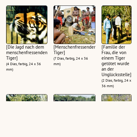
[Die Jagd nach dem
[Menschenfressender
[Familie der
menschenfressenden
Tiger]
Frau, die von
Tiger]
einem Tiger
(7 Dias, farbig, 24 x 36
getötet wurde
(4 Dias, farbig, 24 x 36
mm)
an der
mm)
Unglücksstelle]
(2 Dias, farbig, 24 x
36 mm)
[Pachabdi Gazi, der
[Sundarbans]
[Werner Fend