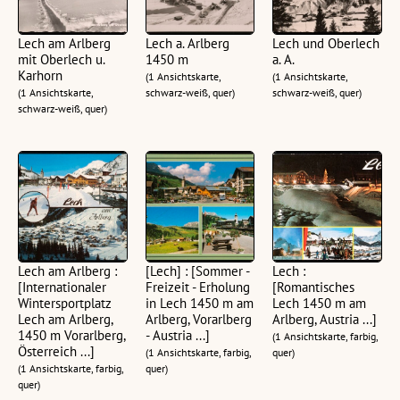
Lech am Arlberg
Lech a. Arlberg
Lech und Oberlech
mit Oberlech u.
1450 m
a. A.
Karhorn
(1 Ansichtskarte,
(1 Ansichtskarte,
(1 Ansichtskarte,
schwarz-weiß, quer)
schwarz-weiß, quer)
schwarz-weiß, quer)
Lech am Arlberg :
[Lech] : [Sommer -
Lech :
[Internationaler
Freizeit - Erholung
[Romantisches
Wintersportplatz
in Lech 1450 m am
Lech 1450 m am
Lech am Arlberg,
Arlberg, Vorarlberg
Arlberg, Austria ...]
1450 m Vorarlberg,
- Austria ...]
(1 Ansichtskarte, farbig,
Österreich ...]
(1 Ansichtskarte, farbig,
quer)
(1 Ansichtskarte, farbig,
quer)
quer)