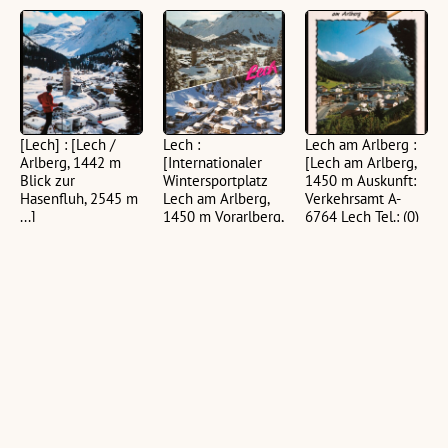
[Lech] : [Lech /
Lech :
Lech am Arlberg :
Arlberg, 1442 m
[Internationaler
[Lech am Arlberg,
Blick zur
Wintersportplatz
1450 m Auskunft:
Hasenfluh, 2545 m
Lech am Arlberg,
Verkehrsamt A-
...]
1450 m Vorarlberg,
6764 Lech Tel.: (0)
Österreich ...]
5583 - 21610 ...]
(1 Ansichtskarte, farbig,
hoch)
(1 Ansichtskarte, farbig,
(1 Ansichtskarte, farbig,
hoch)
hoch)