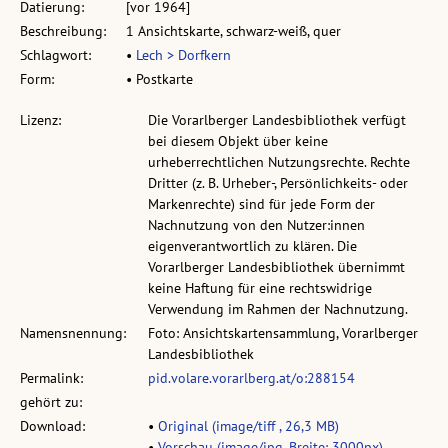
Datierung:
[vor 1964]
Beschreibung:
1 Ansichtskarte, schwarz-weiß, quer
Schlagwort:
•
Lech > Dorfkern
Form:
• Postkarte
Lizenz:
Die Vorarlberger Landesbibliothek verfügt
bei diesem Objekt über keine
urheberrechtlichen Nutzungsrechte. Rechte
Dritter (z. B. Urheber-, Persönlichkeits- oder
Markenrechte) sind für jede Form der
Nachnutzung von den Nutzer:innen
eigenverantwortlich zu klären. Die
Vorarlberger Landesbibliothek übernimmt
keine Haftung für eine rechtswidrige
Verwendung im Rahmen der Nachnutzung.
Namensnennung:
Foto: Ansichtskartensammlung, Vorarlberger
Landesbibliothek
Permalink:
pid.volare.vorarlberg.at/o:288154
gehört zu:
Download:
•
Original (image/tiff , 26,3 MB)
•
Vorschau (image/jpg, Breite: 3000px)