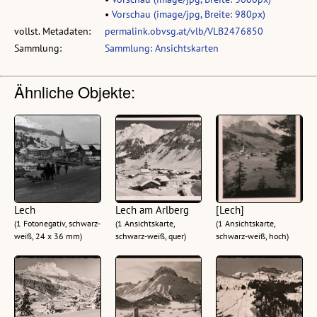
•
Vorschau (image/jpg, Breite: 980px)
vollst. Metadaten:
permalink.obvsg.at/vlb/VLB2476850
Sammlung:
Sammlung: Ansichtskarten
Ähnliche Objekte:
Lech
Lech am Arlberg
[Lech]
(1 Fotonegativ, schwarz-
(1 Ansichtskarte,
(1 Ansichtskarte,
weiß, 24 x 36 mm)
schwarz-weiß, quer)
schwarz-weiß, hoch)