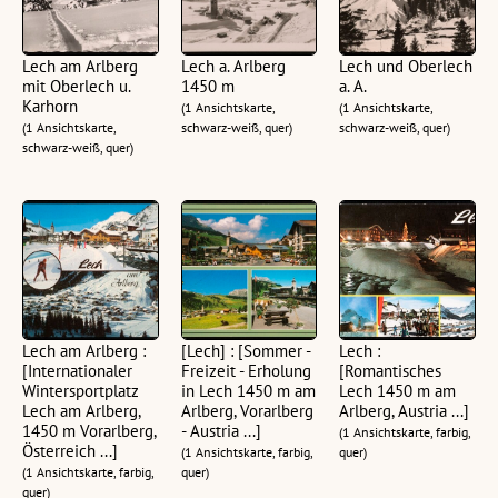
Lech am Arlberg
Lech a. Arlberg
Lech und Oberlech
mit Oberlech u.
1450 m
a. A.
Karhorn
(1 Ansichtskarte,
(1 Ansichtskarte,
(1 Ansichtskarte,
schwarz-weiß, quer)
schwarz-weiß, quer)
schwarz-weiß, quer)
Lech am Arlberg :
[Lech] : [Sommer -
Lech :
[Internationaler
Freizeit - Erholung
[Romantisches
Wintersportplatz
in Lech 1450 m am
Lech 1450 m am
Lech am Arlberg,
Arlberg, Vorarlberg
Arlberg, Austria ...]
1450 m Vorarlberg,
- Austria ...]
(1 Ansichtskarte, farbig,
Österreich ...]
(1 Ansichtskarte, farbig,
quer)
(1 Ansichtskarte, farbig,
quer)
quer)