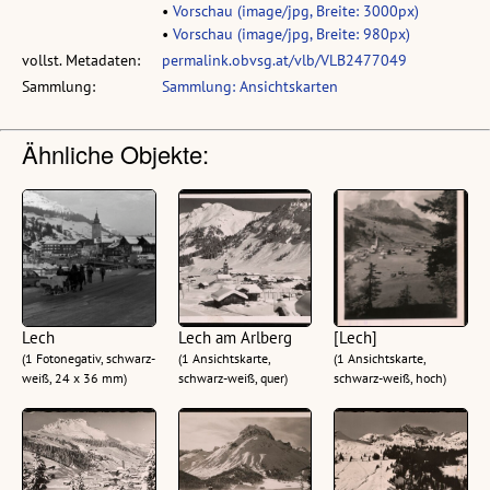
•
Vorschau (image/jpg, Breite: 3000px)
•
Vorschau (image/jpg, Breite: 980px)
vollst. Metadaten:
permalink.obvsg.at/vlb/VLB2477049
Sammlung:
Sammlung: Ansichtskarten
Ähnliche Objekte:
Lech
Lech am Arlberg
[Lech]
(1 Fotonegativ, schwarz-
(1 Ansichtskarte,
(1 Ansichtskarte,
weiß, 24 x 36 mm)
schwarz-weiß, quer)
schwarz-weiß, hoch)