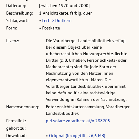
Datierung:
[zwischen 1970 und 2000]
Beschreibung:
1 Ansichtskarte, farbig, quer
Schlagwort:
•
Lech > Dorfkern
Form:
• Postkarte
Lizenz:
Die Vorarlberger Landesbibliothek verfügt
bei diesem Objekt über keine
urheberrechtlichen Nutzungsrechte. Rechte
Dritter (z. B. Urheber-, Persönlichkeits- oder
Markenrechte) sind für jede Form der
Nachnutzung von den Nutzer:innen
eigenverantwortlich zu klären. Die
Vorarlberger Landesbibliothek übernimmt
keine Haftung für eine rechtswidrige
Verwendung im Rahmen der Nachnutzung.
Namensnennung:
Foto: Ansichtskartensammlung, Vorarlberger
Landesbibliothek
Permalink:
pid.volare.vorarlberg.at/o:288205
gehört zu:
Download:
•
Original (image/tiff , 26,6 MB)