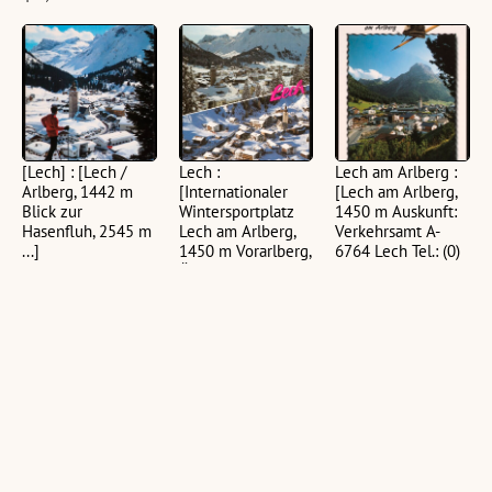
[Lech] : [Lech /
Lech :
Lech am Arlberg :
Arlberg, 1442 m
[Internationaler
[Lech am Arlberg,
Blick zur
Wintersportplatz
1450 m Auskunft:
Hasenfluh, 2545 m
Lech am Arlberg,
Verkehrsamt A-
...]
1450 m Vorarlberg,
6764 Lech Tel.: (0)
Österreich ...]
5583 - 21610 ...]
(1 Ansichtskarte, farbig,
hoch)
(1 Ansichtskarte, farbig,
(1 Ansichtskarte, farbig,
hoch)
hoch)