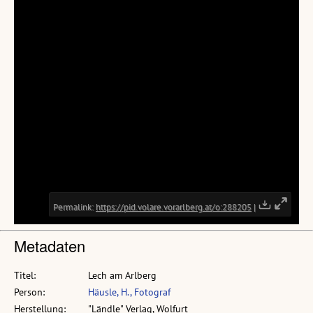
Metadaten
Titel:
Lech am Arlberg
Person:
Häusle, H., Fotograf
Herstellung:
"Ländle" Verlag, Wolfurt