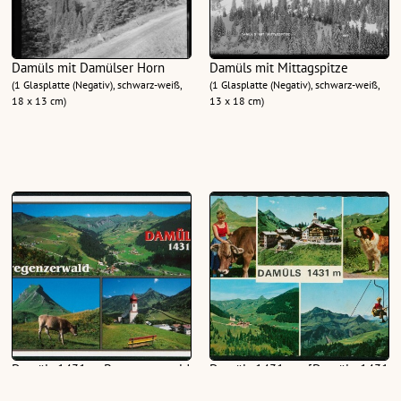
Damüls mit Damülser Horn
Damüls mit Mittagspitze
(1 Glasplatte (Negativ), schwarz-weiß,
(1 Glasplatte (Negativ), schwarz-weiß,
18 x 13 cm)
13 x 18 cm)
Damüls 1431 m Bregenzerwald
Damüls 1431 m : [Damüls, 1431
: [Damüls, 1431 m,
m, Bregenzerwald ...]