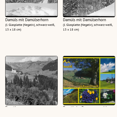
Damüls mit Damülserhorn
Damüls mit Damülserhorn
(1 Glasplatte (Negativ), schwarz-weiß,
(1 Glasplatte (Negativ), schwarz-weiß,
13 x 18 cm)
13 x 18 cm)
Damüls
Damüls im Bregenzerwald :
[Damüls, 1431 m, gegen
(4 Fotonegative, schwarz-weiß, 6 x 6