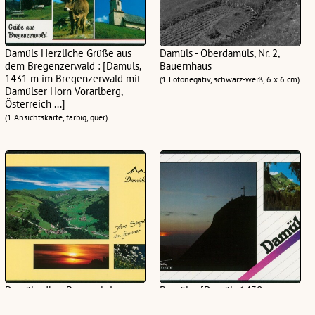
Damüls Herzliche Grüße aus
Damüls - Oberdamüls, Nr. 2,
dem Bregenzerwald : [Damüls,
Bauernhaus
1431 m im Bregenzerwald mit
(1 Fotonegativ, schwarz-weiß, 6 x 6 cm)
Damülser Horn Vorarlberg,
Österreich ...]
(1 Ansichtskarte, farbig, quer)
Damüls : Ihre Bergwelt im
Damüls : [Damüls 1430 m
Sommer : [Damüls
Bregenzerwald, Österreich