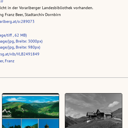
.0
nicht in der Vorarlberger Landesbibliothek vorhanden.
g Franz Beer, Stadtarchiv Dornbirn
rarlberg.at/o:289073
age/tiff , 62 MB)
age/jpg, Breite: 3000px)
age/jpg, Breite: 980px)
vsg.at/vlb/VLB2491849
r, Franz