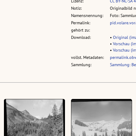
Lizenz:
CC BY-NC-SA 4
Notiz:
Originalbild 
Namensnennung:
Foto: Sammlun
Permalink:
pid.volare.vo
gehört zu:
Download:
•
Original (im
•
Vorschau (im
•
Vorschau (im
vollst. Metadaten:
permalink.ob
Sammlung:
Sammlung: Bee