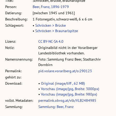
Titel:
Schröcken, Brücke, Braunarlspitze
Person:
Beer, Franz, 1896-1979
Datierung:
[zwischen 1945 und 1961]
Beschreibung:
1 Fotonegativ, schwarz-weiß, 6 x 6 cm
Schlagwort:
•
Schröcken > Brücke
•
Schröcken > Braunarlspitze
Lizenz:
CC BY-NC-SA 4.0
Notiz:
Originalbild nicht in der Vorarlberger
Landesbibliothek vorhanden.
Namensnennung:
Foto: Sammlung Franz Beer, Stadtarchiv
Dornbirn
Permalink:
pid.volare.vorarlberg.at/o:290123
gehört zu:
Download:
•
Original (image/tiff , 62 MB)
•
Vorschau (image/jpg, Breite: 3000px)
•
Vorschau (image/jpg, Breite: 980px)
vollst. Metadaten:
permalink.obvsg.at/vlb/VLB2484985
Sammlung:
Sammlung: Beer, Franz