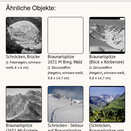
Ähnliche Objekte:
Schröcken, Brücke
Braunarlspitze
Braunarlspitze
2651 M Breg. Wald
(Blick v. Körbersee)
(1 Fotonegativ, schwarz-
weiß, 6 x 6 cm)
(1 Zelluloidfilm
(1 Zelluloidfilm
(Negativ), schwarz-weiß,
(Negativ), schwarz-weiß,
9,8 x 14,7 cm)
9,8 x 14,7 cm)
Braunarlspitze
Schröcken - Skitour
[Schröcken,
(2651 M)-Fürkele
auf Braunarlspitze
Braunarlspitze von