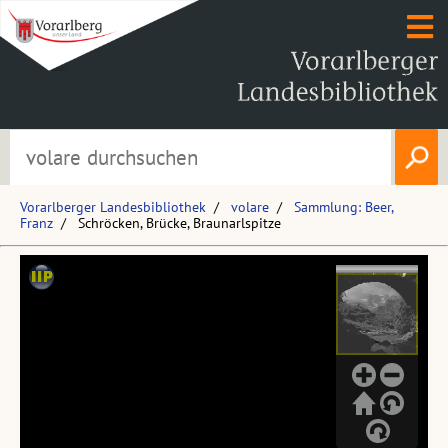
Vorarlberger Landesbibliothek
volare
Sammlung: Beer,
Franz
Schröcken, Brücke, Braunarlspitze