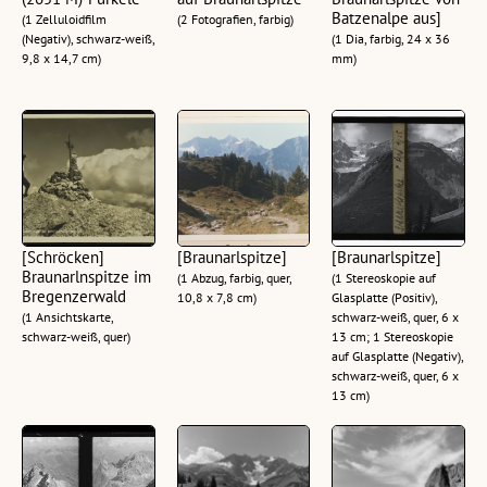
Batzenalpe aus]
(1 Zelluloidfilm
(2 Fotografien, farbig)
(Negativ), schwarz-weiß,
(1 Dia, farbig, 24 x 36
9,8 x 14,7 cm)
mm)
[Schröcken]
[Braunarlspitze]
[Braunarlspitze]
Braunarlnspitze im
(1 Abzug, farbig, quer,
(1 Stereoskopie auf
Bregenzerwald
10,8 x 7,8 cm)
Glasplatte (Positiv),
(1 Ansichtskarte,
schwarz-weiß, quer, 6 x
schwarz-weiß, quer)
13 cm; 1 Stereoskopie
auf Glasplatte (Negativ),
schwarz-weiß, quer, 6 x
13 cm)