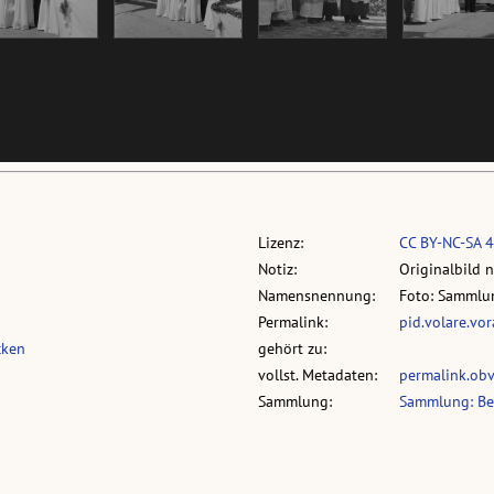
Lizenz:
CC BY-NC-SA 4
Notiz:
Originalbild 
Namensnennung:
Foto: Sammlun
Permalink:
pid.volare.vo
cken
gehört zu:
vollst. Metadaten:
permalink.ob
Sammlung:
Sammlung: Bee