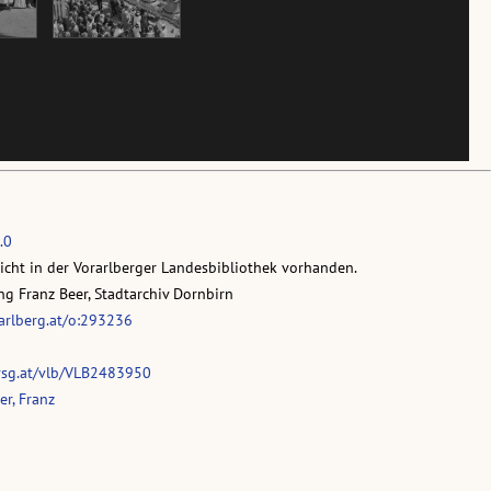
.0
nicht in der Vorarlberger Landesbibliothek vorhanden.
g Franz Beer, Stadtarchiv Dornbirn
rarlberg.at/o:293236
vsg.at/vlb/VLB2483950
r, Franz