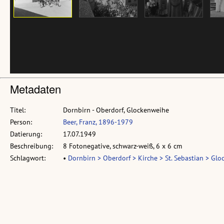
Metadaten
Titel:
Dornbirn - Oberdorf, Glockenweihe
Person:
Beer, Franz, 1896-1979
Datierung:
17.07.1949
Beschreibung:
8 Fotonegative, schwarz-weiß, 6 x 6 cm
Schlagwort:
•
Dornbirn > Oberdorf > Kirche > St. Sebastian > Glo