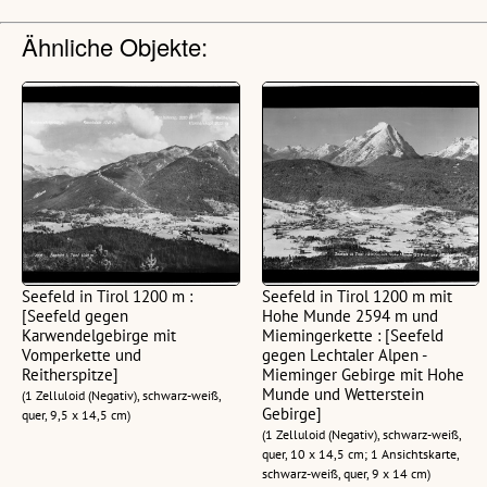
Ähnliche Objekte:
Seefeld in Tirol 1200 m :
Seefeld in Tirol 1200 m mit
[Seefeld gegen
Hohe Munde 2594 m und
Karwendelgebirge mit
Miemingerkette : [Seefeld
Vomperkette und
gegen Lechtaler Alpen -
Reitherspitze]
Mieminger Gebirge mit Hohe
Munde und Wetterstein
(1 Zelluloid (Negativ), schwarz-weiß,
Gebirge]
quer, 9,5 x 14,5 cm)
(1 Zelluloid (Negativ), schwarz-weiß,
quer, 10 x 14,5 cm; 1 Ansichtskarte,
schwarz-weiß, quer, 9 x 14 cm)