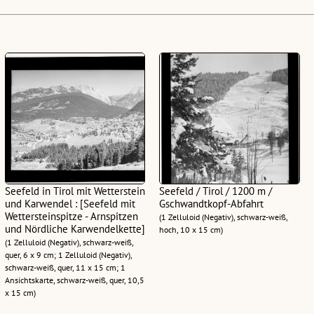
Seefeld in Tirol mit Wetterstein
Seefeld / Tirol / 1200 m /
und Karwendel : [Seefeld mit
Gschwandtkopf-Abfahrt
Wettersteinspitze - Arnspitzen
(1 Zelluloid (Negativ), schwarz-weiß,
und Nördliche Karwendelkette]
hoch, 10 x 15 cm)
(1 Zelluloid (Negativ), schwarz-weiß,
quer, 6 x 9 cm; 1 Zelluloid (Negativ),
schwarz-weiß, quer, 11 x 15 cm; 1
Ansichtskarte, schwarz-weiß, quer, 10,5
x 15 cm)