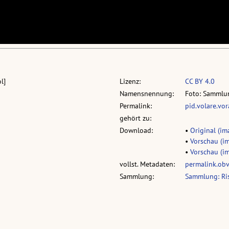
l]
Lizenz:
CC BY 4.0
Namensnennung:
Foto: Sammlun
Permalink:
pid.volare.vo
gehört zu:
Download:
•
Original (im
•
Vorschau (im
•
Vorschau (im
vollst. Metadaten:
permalink.ob
Sammlung:
Sammlung: Ri