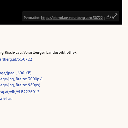
g Risch-Lau, Vorarlberger Landesbibliothek
rarlberg.at/o:30722
age/jpeg , 606 KB)
age/jpg, Breite: 3000px)
age/jpg, Breite: 980px)
vsg.at/vlb/VLB2226012
sch-Lau