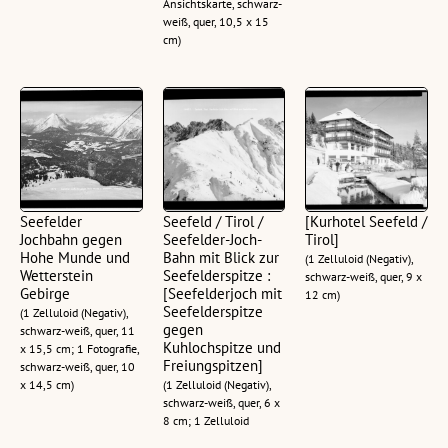
Ansichtskarte, schwarz-
weiß, quer, 10,5 x 15
cm)
Seefelder
Seefeld / Tirol /
[Kurhotel Seefeld /
Jochbahn gegen
Seefelder-Joch-
Tirol]
Hohe Munde und
Bahn mit Blick zur
(1 Zelluloid (Negativ),
Wetterstein
Seefelderspitze :
schwarz-weiß, quer, 9 x
Gebirge
[Seefelderjoch mit
12 cm)
Seefelderspitze
(1 Zelluloid (Negativ),
gegen
schwarz-weiß, quer, 11
Kuhlochspitze und
x 15,5 cm; 1 Fotografie,
Freiungspitzen]
schwarz-weiß, quer, 10
x 14,5 cm)
(1 Zelluloid (Negativ),
schwarz-weiß, quer, 6 x
8 cm; 1 Zelluloid
(Negativ), schwarz-weiß,