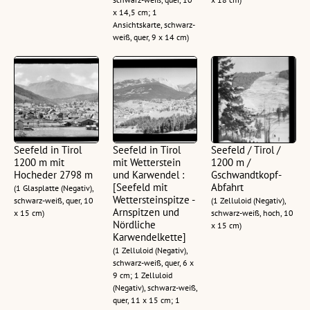
x 14,5 cm; 1
Ansichtskarte, schwarz-
weiß, quer, 9 x 14 cm)
Seefeld in Tirol
Seefeld in Tirol
Seefeld / Tirol /
1200 m mit
mit Wetterstein
1200 m /
Hocheder 2798 m
und Karwendel :
Gschwandtkopf-
[Seefeld mit
Abfahrt
(1 Glasplatte (Negativ),
Wettersteinspitze -
schwarz-weiß, quer, 10
(1 Zelluloid (Negativ),
Arnspitzen und
x 15 cm)
schwarz-weiß, hoch, 10
Nördliche
x 15 cm)
Karwendelkette]
(1 Zelluloid (Negativ),
schwarz-weiß, quer, 6 x
9 cm; 1 Zelluloid
(Negativ), schwarz-weiß,
quer, 11 x 15 cm; 1