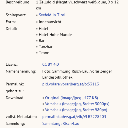
Beschreibung:
1 Zelluloid (Negativ), schwarz-weiß, quer, 9 x 12
cm
Schlagwort:
•
Seefeld in Tirol
Form:
• Innenansicht
Detail:
• Hotel
• Hotel Hohe Munde
• Bar
• Tanzbar
• Tenne
Lizenz:
CC BY 4.0
Namensnennung:
Foto: Sammlung Risch-Lau, Vorarlberger
Landesbibliothek
Permalink:
pid.volare.vorarlberg.at/o:33113
gehört zu:
Download:
•
Original (image/jpeg , 477 KB)
•
Vorschau (image/jpg, Breite: 3000px)
•
Vorschau (image/jpg, Breite: 980px)
vollst. Metadaten:
permalink.obvsg.at/vlb/VLB2228403
Sammlung:
Sammlung: Risch-Lau