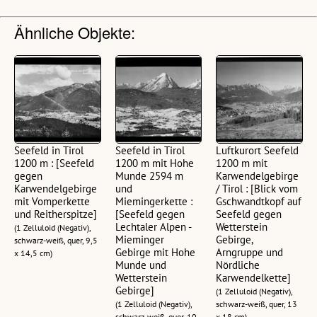
Ähnliche Objekte:
Seefeld in Tirol
Seefeld in Tirol
Luftkurort Seefeld
1200 m : [Seefeld
1200 m mit Hohe
1200 m mit
gegen
Munde 2594 m
Karwendelgebirge
Karwendelgebirge
und
/ Tirol : [Blick vom
mit Vomperkette
Miemingerkette :
Gschwandtkopf auf
und Reitherspitze]
[Seefeld gegen
Seefeld gegen
Lechtaler Alpen -
Wetterstein
(1 Zelluloid (Negativ),
Mieminger
Gebirge,
schwarz-weiß, quer, 9,5
Gebirge mit Hohe
Arngruppe und
x 14,5 cm)
Munde und
Nördliche
Wetterstein
Karwendelkette]
Gebirge]
(1 Zelluloid (Negativ),
(1 Zelluloid (Negativ),
schwarz-weiß, quer, 13
schwarz-weiß, quer, 10
x 18 cm)