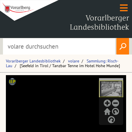
Vorarlberger Landesbibliothek
volare
Sammlung: Risch-
Lau
[Seefeld in Tirol / Tanzbar Tenne im Hotel Hohe Munde]