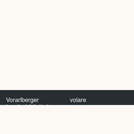
Vorarlberger
volare
Landesbibliothek
volare Blog
Impressum
Nutzungsbedingungen
Datenschutzhinweis
Policy