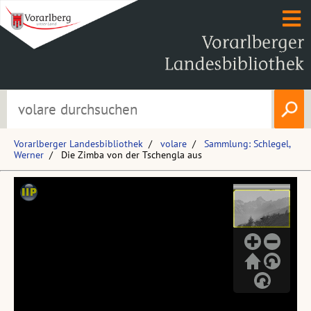
Vorarlberger Landesbibliothek
volare
Sammlung: Schlegel,
Werner
Die Zimba von der Tschengla aus