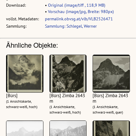
Download:
•
Original (image/tiff , 118,9 MB)
•
Vorschau (image/jpg, Breite: 980px)
vollst. Metadaten:
permalink.obvsg.at/vlb/VLB2526471
Sammlung:
Sammlung: Schlegel, Werner
Ähnliche Objekte:
[Bürs]
[Bürs] Zimba 2643
[Bürs] Zimba 2643
m
m
(1 Ansichtskarte,
schwarz-weiß, hoch)
(1 Ansichtskarte,
(1 Ansichtskarte,
schwarz-weiß, hoch)
schwarz-weiß, quer)