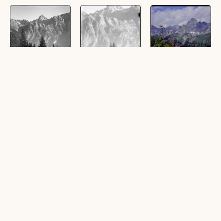
Zimba
Zimba
[Tschagguns,
Seenweg
(1 Glasplatte (Negativ),
(1 Glasplatte (Negativ),
Obermatschwitz]
schwarz-weiß, quer, 8,5
schwarz-weiß, hoch, 8,5
x 6 cm)
x 6 cm)
(1 Dia, farbig, 24 x 36
mm)
[Bürs]
Zimba
[Bürs] Im Zimba -
Westgrat
(1 Ansichtskarte,
(9 Dias, farbig, 6 x 6 cm)
schwarz-weiß, quer)
(1 Ansichtskarte,