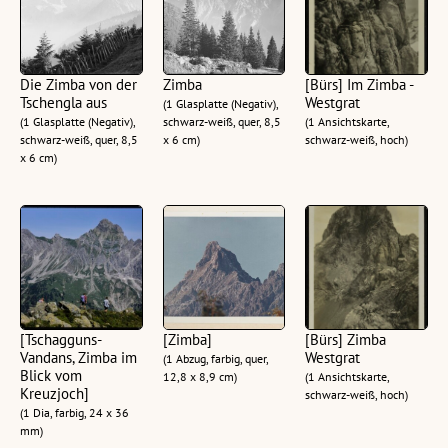
Die Zimba von der
Zimba
[Bürs] Im Zimba -
Tschengla aus
Westgrat
(1 Glasplatte (Negativ),
(1 Glasplatte (Negativ),
schwarz-weiß, quer, 8,5
(1 Ansichtskarte,
schwarz-weiß, quer, 8,5
x 6 cm)
schwarz-weiß, hoch)
x 6 cm)
[Tschagguns-
[Zimba]
[Bürs] Zimba
Vandans, Zimba im
Westgrat
(1 Abzug, farbig, quer,
Blick vom
12,8 x 8,9 cm)
(1 Ansichtskarte,
Kreuzjoch]
schwarz-weiß, hoch)
(1 Dia, farbig, 24 x 36
mm)