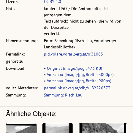
Lizenz:
CC BY 4.0
Notiz:
kopiert 1967 / Die Amthorspitze ist
(entgegen dem
Textaufdruck) nicht zu sehen - sie wird von
der Daxspitze
verdeckt.
Namensnennung:
Foto: Sammlung Risch-Lau, Vorarlberger
Landesbibliothek
Permalink:
pid.volare.vorarlberg.at/o:31083
gehört zu:
Download:
•
Original (image/jpeg , 473 KB)
•
Vorschau (image/jpg, Breite: 3000px)
•
Vorschau (image/jpg, Breite: 980px)
vollst. Metadaten:
permalink.obvsg.at/vlb/VLB2226373
Sammlung:
Sammlung: Risch-Lau
Ähnliche Objekte: