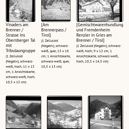
Vinaders am
[Am
[Gemischtwarenhundlung
Brenner /
Brennerpass /
und Fremdenheim
Strasse ins
Tirol]
Renzler in Gries am
Obernberger Tal
Brenner / Tirol]
(1 Zelluloid
mit
(Negativ), schwarz-
(1 Zelluloid (Negativ), schwarz-
Tribulaungruppe
weiß, quer, 13 x 18
weiß, hoch, 9 x 12 cm; 1
(1 Zelluloid
cm; 1 Ansichtskarte,
Ansichtskarte, schwarz-weiß,
(Negativ), schwarz-
schwarz-weiß, quer,
hoch, 10,5 x 14,5 cm)
weiß, hoch, 11 x 15
10,5 x 15 cm)
cm; 1 Ansichtskarte,
schwarz-weiß, hoch,
10,5 x 15 cm)