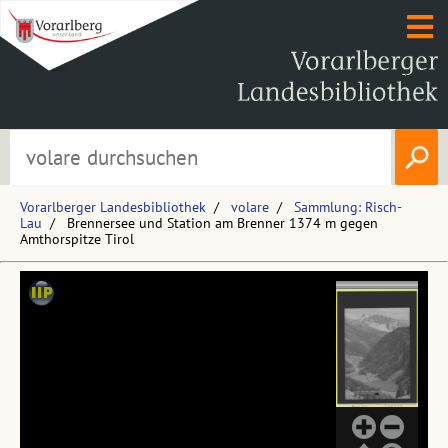
Vorarlberger Landesbibliothek
volare
Sammlung: Risch-
Lau
Brennersee und Station am Brenner 1374 m gegen
Amthorspitze Tirol