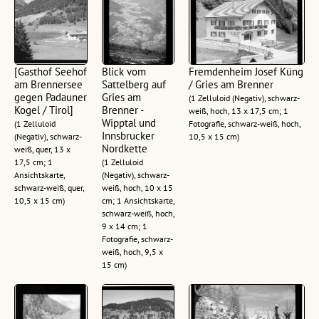
[Gasthof Seehof
Blick vom
Fremdenheim Josef Küng
am Brennersee
Sattelberg auf
/ Gries am Brenner
gegen Padauner
Gries am
(1 Zelluloid (Negativ), schwarz-
Kogel / Tirol]
Brenner -
weiß, hoch, 13 x 17,5 cm; 1
Wipptal und
(1 Zelluloid
Fotografie, schwarz-weiß, hoch,
Innsbrucker
(Negativ), schwarz-
10,5 x 15 cm)
Nordkette
weiß, quer, 13 x
17,5 cm; 1
(1 Zelluloid
Ansichtskarte,
(Negativ), schwarz-
schwarz-weiß, quer,
weiß, hoch, 10 x 15
10,5 x 15 cm)
cm; 1 Ansichtskarte,
schwarz-weiß, hoch,
9 x 14 cm; 1
Fotografie, schwarz-
weiß, hoch, 9,5 x
15 cm)