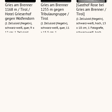
Gries am Brenner
Gries am Brenner
[Gasthof Rose bei
1168 m / Tirol /
1255 m gegen
Gries am Brenner /
Hotel Grieserhof
Tribulaungruppe /
Tirol]
gegen Wolfendorn
Tirol
(1 Zelluloid (Negativ),
(1 Zelluloid (Negativ),
(1 Zelluloid (Negativ),
schwarz-weiß, hoch, 13
schwarz-weiß, quer, 9 x
schwarz-weiß, quer, 11
x 18 cm; 1 Fotografie,
12 cm; 1 Zelluloid
x 15,5 cm; 1
schwarz-weiß, hoch,
(Negativ), schwarz-weiß,
Ansichtskarte, schwarz-
10,5 x 14,5 cm)
quer, 11 x 15 cm; 1
weiß, quer, 10,5 x 14,5
Ansichtskarte, schwarz-
cm)
weiß, quer, 10,5 x 14,5
cm)
Gries am Brenner
[Frühstückszimmer
[Brennerpass
1163 m gegen
im Fremdenheim
gegen Rollspitze
Sattelberg 2113 m
Mader in Gries am
und Daxspitze /
/ Wipptal Tirol
Brenner / Tirol]
Tirol]