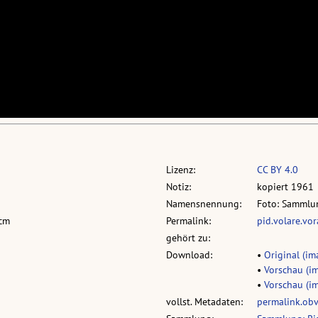
Lizenz:
CC BY 4.0
Notiz:
kopiert 1961
Namensnennung:
Foto: Sammlun
 cm
Permalink:
pid.volare.vo
gehört zu:
Download:
•
Original (im
•
Vorschau (im
•
Vorschau (im
vollst. Metadaten:
permalink.ob