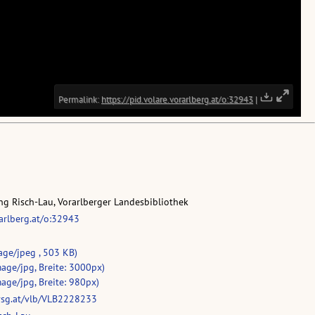
g Risch-Lau, Vorarlberger Landesbibliothek
rarlberg.at/o:32943
age/jpeg , 503 KB)
age/jpg, Breite: 3000px)
age/jpg, Breite: 980px)
vsg.at/vlb/VLB2228233