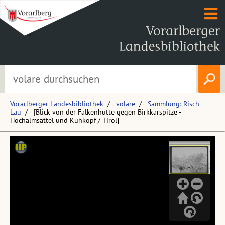
Vorarlberger Landesbibliothek
volare
Sammlung: Risch-
Lau
[Blick von der Falkenhütte gegen Birkkarspitze -
Hochalmsattel und Kuhkopf / Tirol]