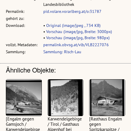
Landesbibliothek
Permalink:
pid.volare.vorarlberg.at/o:31787
gehört zu:
Download:
•
Original (image/jpeg , 734 KB)
•
Vorschau (image/jpg, Breite: 3000px)
•
Vorschau (image/jpg, Breite: 980px)
vollst. Metadaten:
permalink.obvsg.at/vlb/VLB2227076
Sammlung:
Sammlung: Risch-Lau
Ähnliche Objekte:
[Engalm gegen
Karwendelgebirge
[Rasthaus Engalm
Gamsjoch /
/ Tirol / Gasthaus
gegen
Karwendelgebirge
Alpenhof bei
Spritzkarspitze /