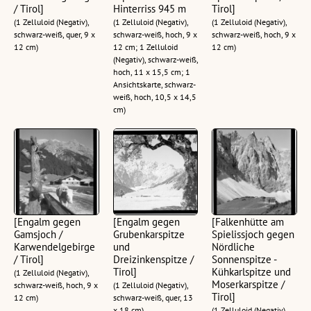
/ Tirol]
Hinterriss 945 m
Tirol]
(1 Zelluloid (Negativ),
(1 Zelluloid (Negativ),
(1 Zelluloid (Negativ),
schwarz-weiß, quer, 9 x
schwarz-weiß, hoch, 9 x
schwarz-weiß, hoch, 9 x
12 cm)
12 cm; 1 Zelluloid
12 cm)
(Negativ), schwarz-weiß,
hoch, 11 x 15,5 cm; 1
Ansichtskarte, schwarz-
weiß, hoch, 10,5 x 14,5
cm)
[Engalm gegen
[Engalm gegen
[Falkenhütte am
Gamsjoch /
Grubenkarspitze
Spielissjoch gegen
Karwendelgebirge
und
Nördliche
/ Tirol]
Dreizinkenspitze /
Sonnenspitze -
Tirol]
Kühkarlspitze und
(1 Zelluloid (Negativ),
Moserkarspitze /
schwarz-weiß, hoch, 9 x
(1 Zelluloid (Negativ),
Tirol]
12 cm)
schwarz-weiß, quer, 13
x 18 cm)
(1 Zelluloid (Negativ),