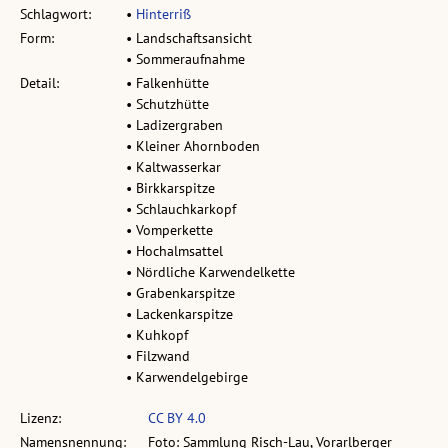
Schlagwort:
•
Hinterriß
Form:
• Landschaftsansicht
• Sommeraufnahme
Detail:
• Falkenhütte
• Schutzhütte
• Ladizergraben
• Kleiner Ahornboden
• Kaltwasserkar
• Birkkarspitze
• Schlauchkarkopf
• Vomperkette
• Hochalmsattel
• Nördliche Karwendelkette
• Grabenkarspitze
• Lackenkarspitze
• Kuhkopf
• Filzwand
• Karwendelgebirge
Lizenz:
CC BY 4.0
Namensnennung:
Foto: Sammlung Risch-Lau, Vorarlberger