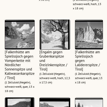
schwarz-weiß, hoch, 13
x 18 cm)
[Falkenhütte am
[Engalm gegen
[Falkenhütte am
Spielissjoch gegen
Grubenkarspitze
Spielissjoch
Vomperkette mit
und
gegen
Nördlicher
Dreizinkenspitze /
Lalidererspitze /
Sonnenspitze und
Tirol]
Tirol]
Kaltwasserkarspitze
(1 Zelluloid (Negativ),
(1 Zelluloid (Negativ),
/ Tirol]
schwarz-weiß, hoch, 12,5
schwarz-weiß, quer, 13
(1 Zelluloid (Negativ),
x 17,5 cm)
x 18 cm)
schwarz-weiß, quer, 13 x
18 cm)