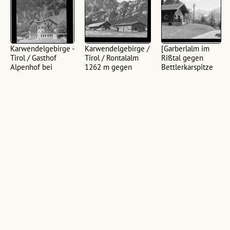
Karwendelgebirge -
Karwendelgebirge /
[Garberlalm im
Tirol / Gasthof
Tirol / Rontalalm
Rißtal gegen
Alpenhof bei
1262 m gegen
Bettlerkarspitze
Hinterriss
Steinkarspitze 2030
und
m : [Rontalalm bei
Schaufelspitze /
(1 Zelluloid (Negativ),
Hinterriß gegen
Karwendelgebirge
schwarz-weiß, hoch, 11
Vogelkarspitze und
/ Tirol]
x 15,5 cm; 2
Schlichtenkarspitze]
Ansichtskarten,
(1 Zelluloid (Negativ),
schwarz-weiß, hoch,
(1 Zelluloid (Negativ),
schwarz-weiß, quer, 9 x
10,5 x 15 cm)
schwarz-weiß, quer, 9 x
12 cm)
12 cm; 1 Zelluloid
(Negativ), schwarz-weiß,
quer, 10,5 x 15 cm; 1
Ansichtskarte, schwarz-
weiß, quer, 10,5 x 15 cm;
1 Ansichtskarte, schwarz-
weiß, quer, 10,5 x 14,5
cm)