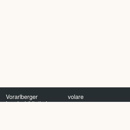
Vorarlberger
volare
Landesbibliothek
volare Blog
Impressum
Nutzungsbedingungen
Datenschutzhinweis
Policy