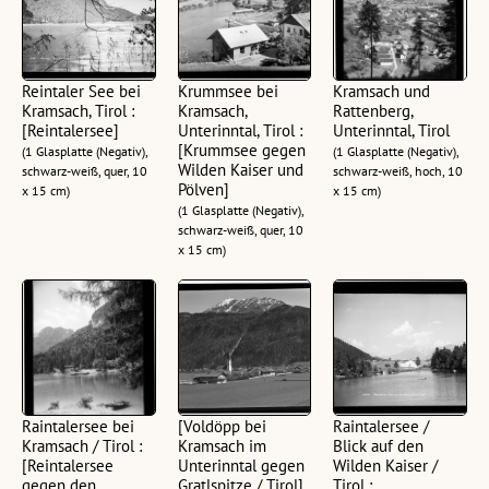
Reintaler See bei
Krummsee bei
Kramsach und
Kramsach, Tirol :
Kramsach,
Rattenberg,
[Reintalersee]
Unterinntal, Tirol :
Unterinntal, Tirol
[Krummsee gegen
(1 Glasplatte (Negativ),
(1 Glasplatte (Negativ),
Wilden Kaiser und
schwarz-weiß, quer, 10
schwarz-weiß, hoch, 10
Pölven]
x 15 cm)
x 15 cm)
(1 Glasplatte (Negativ),
schwarz-weiß, quer, 10
x 15 cm)
Raintalersee bei
[Voldöpp bei
Raintalersee /
Kramsach / Tirol :
Kramsach im
Blick auf den
[Reintalersee
Unterinntal gegen
Wilden Kaiser /
gegen den
Gratlspitze / Tirol]
Tirol :