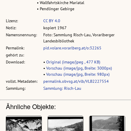
• Wallfahrtskirche Mariatal
• Pendlinger Gebirge
Lizenz:
CC BY 4.0
Notiz:
kopiert 1967
Namensnennung:
Foto: Sammlung Risch-Lau, Vorarlberger
Landesbibliothek
Permalink:
pid.volare.vorarlberg.at/o:32265
gehört zu:
Download:
•
Original (image/jpeg , 477 KB)
•
Vorschau (image/jpg, Breite: 3000px)
•
Vorschau (image/jpg, Breite: 980px)
vollst. Metadaten:
permalink.obvsg.at/vlb/VLB2227554
Sammlung:
Sammlung: Risch-Lau
Ähnliche Objekte: