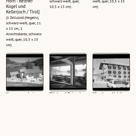
Horn - Reither
schwarz-weiß, quer,
weiß, quer, 10,5 x 15
Kogel und
10,5 x 15 cm)
cm)
Kellerjoch / Tirol]
(1 Zelluloid (Negativ),
schwarz-weiß, quer, 11
x 15 cm; 1
Ansichtskarte, schwarz-
weiß, quer, 10,5 x 15
cm)
Krummsee bei
Blick auf Reintaler
[Gasthaus Voldöpp
Kramsach / Hotel -
See, Kramsach,
in Voldöpp bei
Pension : [Gasthof
Tirol
Kramsach im
Krummsee am
Unterinntal / Tirol]
(1 Glasplatte (Negativ),
Krummsee]
schwarz-weiß, quer, 10
(1 Zelluloid (Negativ),
(1 Zelluloid (Negativ),
x 15 cm)
schwarz-weiß, quer, 11
schwarz-weiß, quer, 11
x 15 cm; 1
x 15 cm; 1
Ansichtskarte, schwarz-