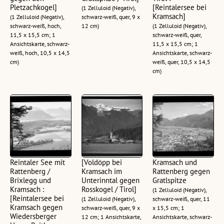
Pletzachkogel]
[Reintalersee bei
(1 Zelluloid (Negativ),
Kramsach]
(1 Zelluloid (Negativ),
schwarz-weiß, quer, 9 x
schwarz-weiß, hoch,
12 cm)
(1 Zelluloid (Negativ),
11,5 x 15,5 cm; 1
schwarz-weiß, quer,
Ansichtskarte, schwarz-
11,5 x 15,5 cm; 1
weiß, hoch, 10,5 x 14,5
Ansichtskarte, schwarz-
cm)
weiß, quer, 10,5 x 14,5
cm)
Reintaler See mit
[Voldöpp bei
Kramsach und
Rattenberg /
Kramsach im
Rattenberg gegen
Brixlegg und
Unterinntal gegen
Gratlspitze
Kramsach :
Rosskogel / Tirol]
(1 Zelluloid (Negativ),
[Reintalersee bei
(1 Zelluloid (Negativ),
schwarz-weiß, quer, 11
Kramsach gegen
schwarz-weiß, quer, 9 x
x 15,5 cm; 1
Wiedersberger
12 cm; 1 Ansichtskarte,
Ansichtskarte, schwarz-