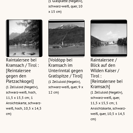
(1 Glasplatte (Negativ),
schwarz-weiß, quer, 10
x 15 cm)
Raintalersee bei
[Voldöpp bei
Raintalersee /
Kramsach / Tirol :
Kramsach im
Blick auf den
[Reintalersee
Unterinntal gegen
Wilden Kaiser /
gegen den
Gratlspitze / Tirol]
Tirol :
Pletzachkogel]
[Reintalersee bei
(1 Zelluloid (Negativ),
Kramsach]
(1 Zelluloid (Negativ),
schwarz-weiß, quer, 9 x
schwarz-weiß, hoch,
12 cm)
(1 Zelluloid (Negativ),
11,5 x 15,5 cm; 1
schwarz-weiß, quer,
Ansichtskarte, schwarz-
11,5 x 15,5 cm; 1
weiß, hoch, 10,5 x 14,5
Ansichtskarte, schwarz-
cm)
weiß, quer, 10,5 x 14,5
cm)