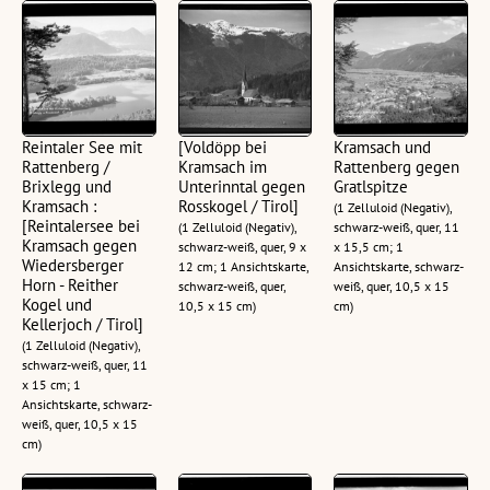
Reintaler See mit
[Voldöpp bei
Kramsach und
Rattenberg /
Kramsach im
Rattenberg gegen
Brixlegg und
Unterinntal gegen
Gratlspitze
Kramsach :
Rosskogel / Tirol]
(1 Zelluloid (Negativ),
[Reintalersee bei
(1 Zelluloid (Negativ),
schwarz-weiß, quer, 11
Kramsach gegen
schwarz-weiß, quer, 9 x
x 15,5 cm; 1
Wiedersberger
12 cm; 1 Ansichtskarte,
Ansichtskarte, schwarz-
Horn - Reither
schwarz-weiß, quer,
weiß, quer, 10,5 x 15
Kogel und
10,5 x 15 cm)
cm)
Kellerjoch / Tirol]
(1 Zelluloid (Negativ),
schwarz-weiß, quer, 11
x 15 cm; 1
Ansichtskarte, schwarz-
weiß, quer, 10,5 x 15
cm)