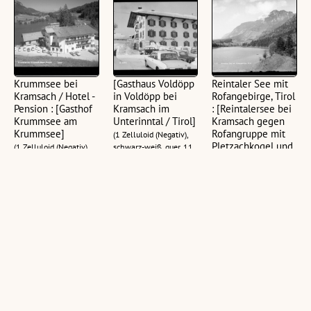
Krummsee bei
[Gasthaus Voldöpp
Reintaler See mit
Kramsach / Hotel -
in Voldöpp bei
Rofangebirge, Tirol
Pension : [Gasthof
Kramsach im
: [Reintalersee bei
Krummsee am
Unterinntal / Tirol]
Kramsach gegen
Krummsee]
Rofangruppe mit
(1 Zelluloid (Negativ),
Pletzachkogel und
(1 Zelluloid (Negativ),
schwarz-weiß, quer, 11
Vorderem
schwarz-weiß, quer, 11
x 15 cm; 1
Sonnwendjoch]
x 15 cm; 1
Ansichtskarte, schwarz-
Ansichtskarte, schwarz-
weiß, quer, 10 x 14,5
(1 Glasplatte (Negativ),
weiß, quer, 10,5 x 15
cm; 1 Fotografie,
schwarz-weiß, quer, 10
cm; 1 Ansichtskarte,
schwarz-weiß, quer,
x 15 cm)
schwarz-weiß, quer,
12,5 x 17,5 cm)
10,5 x 14,5 cm)