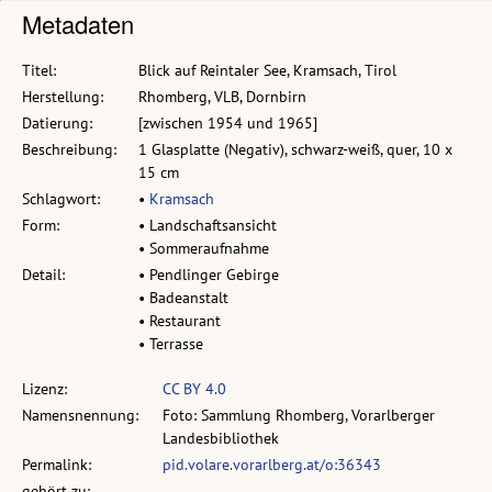
Metadaten
Titel:
Blick auf Reintaler See, Kramsach, Tirol
Herstellung:
Rhomberg, VLB, Dornbirn
Datierung:
[zwischen 1954 und 1965]
Beschreibung:
1 Glasplatte (Negativ), schwarz-weiß, quer, 10 x
15 cm
Schlagwort:
•
Kramsach
Form:
• Landschaftsansicht
• Sommeraufnahme
Detail:
• Pendlinger Gebirge
• Badeanstalt
• Restaurant
• Terrasse
Lizenz:
CC BY 4.0
Namensnennung:
Foto: Sammlung Rhomberg, Vorarlberger
Landesbibliothek
Permalink:
pid.volare.vorarlberg.at/o:36343
gehört zu: