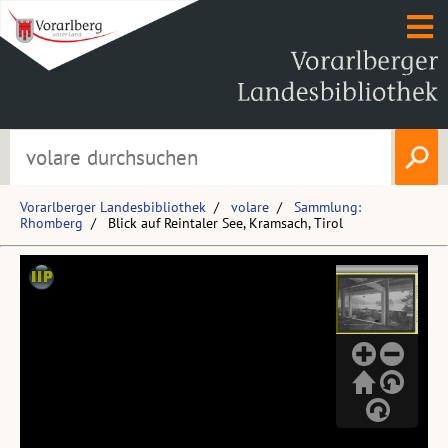
Vorarlberger Landesbibliothek
volare
Sammlung:
Rhomberg
Blick auf Reintaler See, Kramsach, Tirol