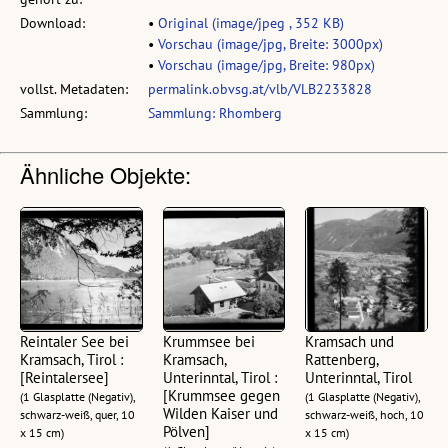
Download:
•
Original (image/jpeg , 352 KB)
•
Vorschau (image/jpg, Breite: 3000px)
•
Vorschau (image/jpg, Breite: 980px)
vollst. Metadaten:
permalink.obvsg.at/vlb/VLB2233828
Sammlung:
Sammlung: Rhomberg
Ähnliche Objekte:
Reintaler See bei
Krummsee bei
Kramsach und
Kramsach, Tirol :
Kramsach,
Rattenberg,
[Reintalersee]
Unterinntal, Tirol :
Unterinntal, Tirol
[Krummsee gegen
(1 Glasplatte (Negativ),
(1 Glasplatte (Negativ),
Wilden Kaiser und
schwarz-weiß, quer, 10
schwarz-weiß, hoch, 10
Pölven]
x 15 cm)
x 15 cm)