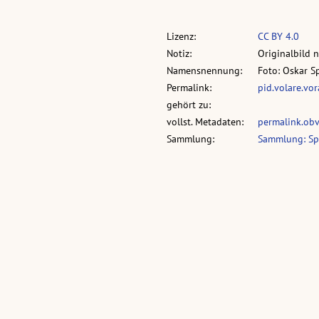
Lizenz:
CC BY 4.0
Notiz:
Originalbild 
Namensnennung:
Foto: Oskar S
Permalink:
pid.volare.vo
gehört zu:
vollst. Metadaten:
permalink.ob
Sammlung:
Sammlung: Sp
Was passiert?