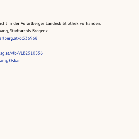
nicht in der Vorarlberger Landesbibliothek vorhanden.
pang, Stadtarchiv Bregenz
rarlberg.at/o:336968
vsg.at/vlb/VLB2510556
ang, Oskar
Wer sind wir?