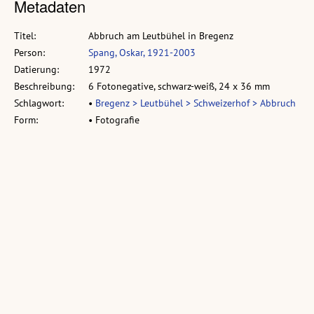
Metadaten
Titel:
Abbruch am Leutbühel in Bregenz
Person:
Spang, Oskar, 1921-2003
Datierung:
1972
Beschreibung:
6 Fotonegative, schwarz-weiß, 24 x 36 mm
Schlagwort:
•
Bregenz > Leutbühel > Schweizerhof > Abbruch
Form:
• Fotografie
Ähnliche Objekte:
Vorarlberger Landesbibliothek
volare