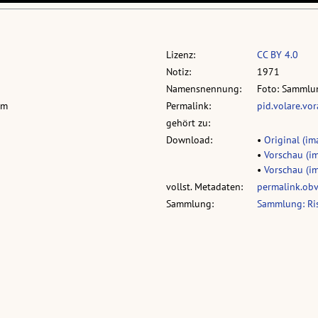
Lizenz:
CC BY 4.0
Notiz:
1971
Namensnennung:
Foto: Sammlun
cm
Permalink:
pid.volare.vo
gehört zu:
Download:
•
Original (im
•
Vorschau (im
•
Vorschau (im
vollst. Metadaten:
permalink.ob
Sammlung:
Sammlung: Ri