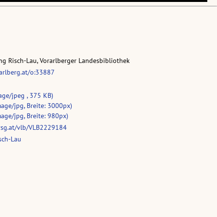
g Risch-Lau, Vorarlberger Landesbibliothek
rarlberg.at/o:33887
age/jpeg , 375 KB)
age/jpg, Breite: 3000px)
age/jpg, Breite: 980px)
vsg.at/vlb/VLB2229184
sch-Lau