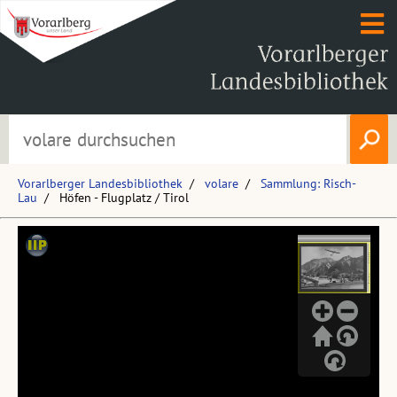
Vorarlberger Landesbibliothek
volare
Sammlung: Risch-
Lau
Höfen - Flugplatz / Tirol