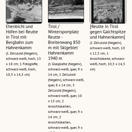
Ehenbichl und
Tirol /
[Reutte in Tirol
Höfen bei Reutte
Wintersportplatz
gegen Gaichtspitze
in Tirol mit
Reutte -
und Hahnenkamm]
Bergbahn zum
Breitenwang 850
(1 Zelluloid (Negativ),
Hahnenkamm
m mit Skigebiet
schwarz-weiß, hoch, 10
Hahnenkamm
(1 Zelluloid (Negativ),
x 12,5 cm; 1
1940 m
schwarz-weiß, hoch, 13
Ansichtskarte, schwarz-
x 18 cm; 1 Fotografie,
(1 Glasplatte (Negativ),
weiß, hoch, 10,5 x 14,5
schwarz-weiß, hoch,
schwarz-weiß, quer, 9 x
cm)
10,5 x 14,5 cm)
14 cm; 1 Zelluloid
(Negativ), schwarz-weiß,
quer, 8 x 14 cm; 3
Zelluloid (Negativ),
schwarz-weiß, quer, 10
x 15 cm; 2
Ansichtskarten,
schwarz-weiß, quer, 9 x
14 cm; 2
Ansichtskarten,
schwarz-weiß, quer, 9 x