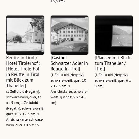
13,5 cm)
Reutte in Tirol /
[Gasthof
[Plansee mit Blick
Hotel Tirolerhof :
Schwarzer Adler in
zum Thaneller /
[Hotel Tirolerhof
Reutte in Tirol]
Tirol]
in Reutte in Tirol
(1 Zelluloid (Negativ),
(1 Zelluloid (Negativ),
mit Blick zum
schwarz-weiß, quer, 10
schwarz-weiß, quer, 6 x
Thaneller]
x 12,5 cm; 1
8 cm)
(1 Zelluloid (Negativ),
Ansichtskarte, schwarz-
schwarz-weiß, quer, 11
weiß, quer, 10,5 x 14,5
x 15 cm; 1 Zelluloid
cm)
(Negativ), schwarz-weiß,
quer, 10 x 12,5 cm; 1
Ansichtskarte, schwarz-
weiß, quer, 10,5 x 15
cm)