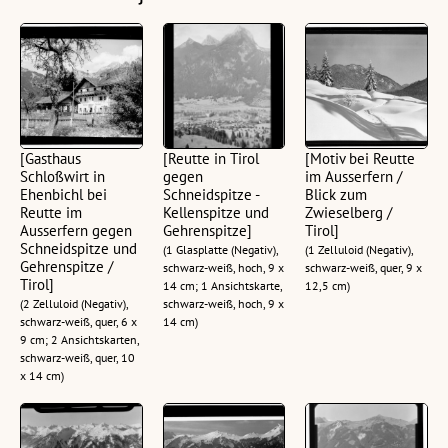
[Gasthaus
[Reutte in Tirol
[Motiv bei Reutte
Schloßwirt in
gegen
im Ausserfern /
Ehenbichl bei
Schneidspitze -
Blick zum
Reutte im
Kellenspitze und
Zwieselberg /
Ausserfern gegen
Gehrenspitze]
Tirol]
Schneidspitze und
(1 Glasplatte (Negativ),
(1 Zelluloid (Negativ),
Gehrenspitze /
schwarz-weiß, hoch, 9 x
schwarz-weiß, quer, 9 x
Tirol]
14 cm; 1 Ansichtskarte,
12,5 cm)
(2 Zelluloid (Negativ),
schwarz-weiß, hoch, 9 x
schwarz-weiß, quer, 6 x
14 cm)
9 cm; 2 Ansichtskarten,
schwarz-weiß, quer, 10
x 14 cm)