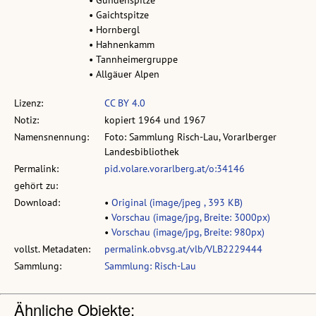
• Gundenspitze
• Gaichtspitze
• Hornbergl
• Hahnenkamm
• Tannheimergruppe
• Allgäuer Alpen
Lizenz:
CC BY 4.0
Notiz:
kopiert 1964 und 1967
Namensnennung:
Foto: Sammlung Risch-Lau, Vorarlberger
Landesbibliothek
Permalink:
pid.volare.vorarlberg.at/o:34146
gehört zu:
Download:
•
Original (image/jpeg , 393 KB)
•
Vorschau (image/jpg, Breite: 3000px)
•
Vorschau (image/jpg, Breite: 980px)
vollst. Metadaten:
permalink.obvsg.at/vlb/VLB2229444
Sammlung:
Sammlung: Risch-Lau
Ähnliche Objekte: