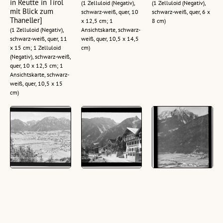
in Reutte in Tirol
(1 Zelluloid (Negativ),
(1 Zelluloid (Negativ),
mit Blick zum
schwarz-weiß, quer, 10
schwarz-weiß, quer, 6 x
Thaneller]
x 12,5 cm; 1
8 cm)
(1 Zelluloid (Negativ),
Ansichtskarte, schwarz-
schwarz-weiß, quer, 11
weiß, quer, 10,5 x 14,5
x 15 cm; 1 Zelluloid
cm)
(Negativ), schwarz-weiß,
quer, 10 x 12,5 cm; 1
Ansichtskarte, schwarz-
weiß, quer, 10,5 x 15
cm)
Reutte und
Gasthof Pension
[Breitenwang bei
Lechaschau in Tirol
zur Lilie / Höfen
Reutte im
mit Zugspitze
bei Reutte in Tirol :
Ausserfern gegen
2963 m
[Gasthaus Lilie in
Säuling / Tirol]
Höfen gegen
(1 Glasplatte (Negativ),
(1 Glasplatte (Negativ),
Gaichtspitze und
schwarz-weiß, quer, 11
schwarz-weiß, hoch, 10