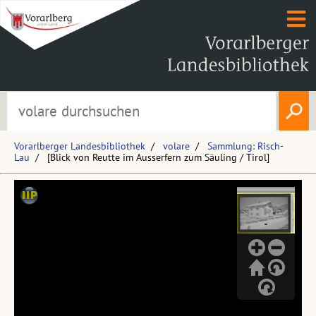
Vorarlberger Landesbibliothek
volare
Sammlung: Risch-
Lau
[Blick von Reutte im Ausserfern zum Säuling / Tirol]