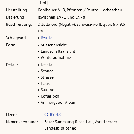
Tirol]
Herstellung:
Kohlbauer, VLB, Pfronten / Reutte - Lechaschau
Datierung:
[zwischen 1971 und 1978]
Beschreibung:
2 Zelluloid (Negativ), schwarz-weiß, quer, 6 x 9,5
cm
Schlagwort:
•
Reutte
Form:
• Aussenansicht
• Landschaftsansicht
• Winteraufnahme
Detail:
• Lechtal
• Schnee
• Strasse
• Haus
• Säuling
• Koflerjoch
• Ammergauer Alpen
Lizenz:
CC BY 4.0
Namensnennung:
Foto: Sammlung Risch-Lau, Vorarlberger
Landesbibliothek