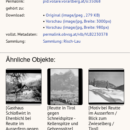
Permalink:
pid.volare.vorarlberg.at/o:35068
gehört zu:
Download:
•
Original (image/jpeg , 279 KB)
•
Vorschau (image/jpg, Breite: 3000px)
•
Vorschau (image/jpg, Breite: 980px)
vollst. Metadaten:
permalink.obvsg.at/vlb/VLB2230378
Sammlung:
Sammlung: Risch-Lau
Ähnliche Objekte:
[Gasthaus
[Reutte in Tirol
[Motiv bei Reutte
Schloßwirt in
gegen
im Ausserfern /
Ehenbichl bei
Schneidspitze -
Blick zum
Reutte im
Kellenspitze und
Zwieselberg /
Ausserfern gegen
Gehrenspitze]
Tirol]