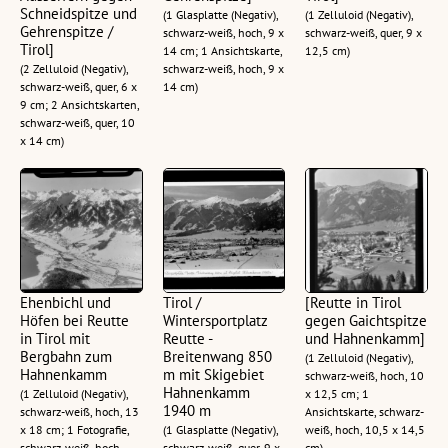
Schneidspitze und
(1 Glasplatte (Negativ),
(1 Zelluloid (Negativ),
Gehrenspitze /
schwarz-weiß, hoch, 9 x
schwarz-weiß, quer, 9 x
Tirol]
14 cm; 1 Ansichtskarte,
12,5 cm)
(2 Zelluloid (Negativ),
schwarz-weiß, hoch, 9 x
schwarz-weiß, quer, 6 x
14 cm)
9 cm; 2 Ansichtskarten,
schwarz-weiß, quer, 10
x 14 cm)
Ehenbichl und
Tirol /
[Reutte in Tirol
Höfen bei Reutte
Wintersportplatz
gegen Gaichtspitze
in Tirol mit
Reutte -
und Hahnenkamm]
Bergbahn zum
Breitenwang 850
(1 Zelluloid (Negativ),
Hahnenkamm
m mit Skigebiet
schwarz-weiß, hoch, 10
Hahnenkamm
(1 Zelluloid (Negativ),
x 12,5 cm; 1
1940 m
schwarz-weiß, hoch, 13
Ansichtskarte, schwarz-
x 18 cm; 1 Fotografie,
(1 Glasplatte (Negativ),
weiß, hoch, 10,5 x 14,5
schwarz-weiß, hoch,
schwarz-weiß, quer, 9 x
cm)