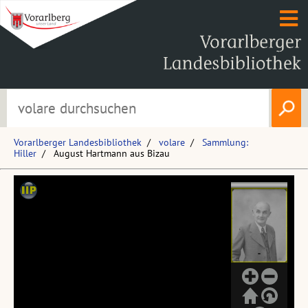
Vorarlberger Landesbibliothek
volare
Sammlung:
Hiller
August Hartmann aus Bizau