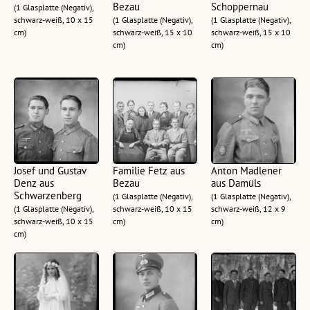
Bezau
Schoppernau
(1 Glasplatte (Negativ),
schwarz-weiß, 10 x 15
(1 Glasplatte (Negativ),
(1 Glasplatte (Negativ),
cm)
schwarz-weiß, 15 x 10
schwarz-weiß, 15 x 10
cm)
cm)
Josef und Gustav
Familie Fetz aus
Anton Madlener
Denz aus
Bezau
aus Damüls
Schwarzenberg
(1 Glasplatte (Negativ),
(1 Glasplatte (Negativ),
(1 Glasplatte (Negativ),
schwarz-weiß, 10 x 15
schwarz-weiß, 12 x 9
schwarz-weiß, 10 x 15
cm)
cm)
cm)