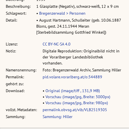
Beschreibung:
1 Glasplatte (Negativ), schwarz-weiß, 12 x 9 cm
Schlagwort:
•
Bregenzerwald > Personen
Detail:
• August Hartmann, Schulleiter (geb. 10.06.1887
Blons, gest. 24.11.1944 Meran
[Sterbebildsammlung Gottfried Winkel])
Lizenz:
CC BY-NC-SA 4.0
Notiz:
Digitale Reproduktion: Originalbild nicht in
der Vorarlberger Landesbibliothek
vorhanden.
Namensnennung:
Foto: Bregenzerwald Archiv, Sammlung Hiller
Permalink:
pid.volare.vorarlberg.at/o:344889
gehört zu:
Download:
•
Original (image/tiff , 131,9 MB)
•
Vorschau (image/jpg, Breite: 3000px)
•
Vorschau (image/jpg, Breite: 980px)
vollst. Metadaten:
permalink.obvsg.at/vlb/VLB2519305
Sammlung:
Sammlung: Hiller