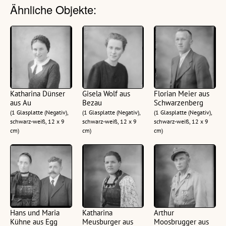
Ähnliche Objekte:
Katharina Dünser
Gisela Wolf aus
Florian Meier aus
aus Au
Bezau
Schwarzenberg
(1 Glasplatte (Negativ),
(1 Glasplatte (Negativ),
(1 Glasplatte (Negativ),
schwarz-weiß, 12 x 9
schwarz-weiß, 12 x 9
schwarz-weiß, 12 x 9
cm)
cm)
cm)
Hans und Maria
Katharina
Arthur
Kühne aus Egg
Meusburger aus
Moosbrugger aus