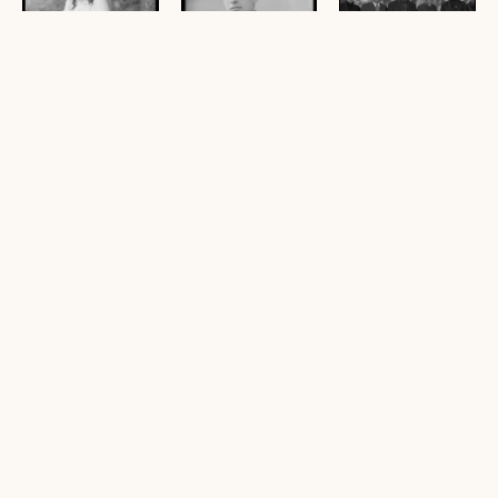
Erika Nenning aus
Melchior Moll aus
Familie Dorner aus
Bezau
Bezau
Reuthe
(1 Glasplatte (Negativ),
(1 Glasplatte (Negativ),
(1 Glasplatte (Negativ),
schwarz-weiß, 15 x 10
schwarz-weiß, 15 x 10
schwarz-weiß, 10 x 15
cm)
cm)
cm)
Kaspar Innauer aus
Franz Josef
Valeria
Bezau
Metzler aus Bezau
Meusburger aus
Egg-Großdorf
(1 Glasplatte (Negativ),
(1 Glasplatte (Negativ),
schwarz-weiß, 9 x 6 cm)
schwarz-weiß, 12 x 9
(1 Glasplatte (Negativ),
cm)
schwarz-weiß, 12 x 9
cm)