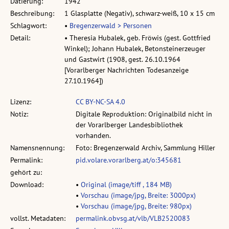
Datierung:
1942
Beschreibung:
1 Glasplatte (Negativ), schwarz-weiß, 10 x 15 cm
Schlagwort:
•
Bregenzerwald > Personen
Detail:
• Theresia Hubalek, geb. Fröwis (gest. Gottfried
Winkel); Johann Hubalek, Betonsteinerzeuger
und Gastwirt (1908, gest. 26.10.1964
[Vorarlberger Nachrichten Todesanzeige
27.10.1964])
Lizenz:
CC BY-NC-SA 4.0
Notiz:
Digitale Reproduktion: Originalbild nicht in
der Vorarlberger Landesbibliothek
vorhanden.
Namensnennung:
Foto: Bregenzerwald Archiv, Sammlung Hiller
Permalink:
pid.volare.vorarlberg.at/o:345681
gehört zu:
Download:
•
Original (image/tiff , 184 MB)
•
Vorschau (image/jpg, Breite: 3000px)
•
Vorschau (image/jpg, Breite: 980px)
vollst. Metadaten:
permalink.obvsg.at/vlb/VLB2520083