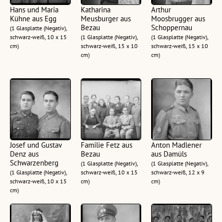
Hans und Maria
Katharina
Arthur
Kühne aus Egg
Meusburger aus
Moosbrugger aus
Bezau
Schoppernau
(1 Glasplatte (Negativ),
schwarz-weiß, 10 x 15
(1 Glasplatte (Negativ),
(1 Glasplatte (Negativ),
cm)
schwarz-weiß, 15 x 10
schwarz-weiß, 15 x 10
cm)
cm)
Josef und Gustav
Familie Fetz aus
Anton Madlener
Denz aus
Bezau
aus Damüls
Schwarzenberg
(1 Glasplatte (Negativ),
(1 Glasplatte (Negativ),
(1 Glasplatte (Negativ),
schwarz-weiß, 10 x 15
schwarz-weiß, 12 x 9
schwarz-weiß, 10 x 15
cm)
cm)
cm)