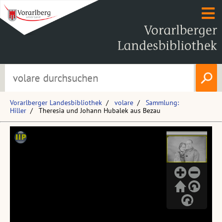
Vorarlberger Landesbibliothek
volare
Sammlung:
Hiller
Theresia und Johann Hubalek aus Bezau