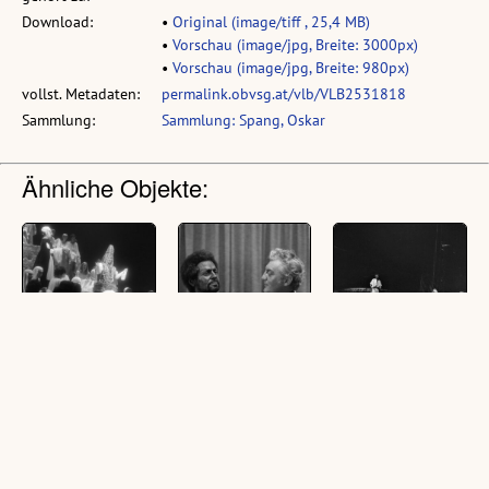
Download:
•
Original (image/tiff , 25,4 MB)
•
Vorschau (image/jpg, Breite: 3000px)
•
Vorschau (image/jpg, Breite: 980px)
vollst. Metadaten:
permalink.obvsg.at/vlb/VLB2531818
Sammlung:
Sammlung: Spang, Oskar
Ähnliche Objekte:
Aufführung von
Besetzung von
[Bregenzer
Verdis "Otello"
Guiseppe Verdis
Festspiele 1981,
"Otelloe" hinter
"Othello" von
(7 Fotonegative,
den Kulissen
Verdi]
schwarz-weiß, 24 x 36
mm)
(1 Fotonegativ, schwarz-
(9 Negative, schwarz-
weiß, 24 x 36 mm)
weiß, 24 x 36 mm)