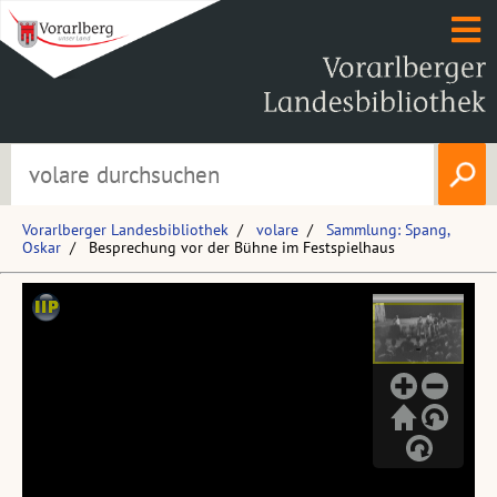
Vorarlberger Landesbibliothek
volare
Sammlung: Spang,
Oskar
Besprechung vor der Bühne im Festspielhaus