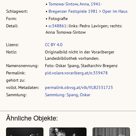
•
Tomowa-Sintow, Anna, 1941-
Schlagwort:
•
Bregenzer Festspiele 1981 > Oper im Haus
Form:
• Fotografie
Detail:
•
o:348861
: links: Pedro Lavirgen; rechts:
Anna Tomowa-Sintow
Lizenz:
CC BY 4.0
Notiz:
Originalbild nicht in der Vorarlberger
Landesbibliothek vorhanden.
Namensnennung:
Foto: Oskar Spang, Stadtarchiv Bregenz
Permalink:
pid.volare.vorarlberg.at/o:359478
gehört zu:
vollst. Metadaten:
permalink.obvsg.at/vlb/VLB2531723
Sammlung:
Sammlung: Spang, Oskar
Ähnliche Objekte: