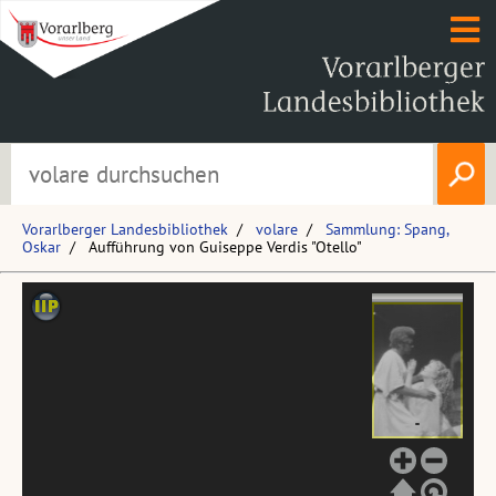
Vorarlberger Landesbibliothek
volare
Sammlung: Spang,
Oskar
Aufführung von Guiseppe Verdis "Otello"