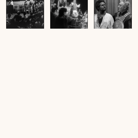
Besprechung vor
Aufführung von
Besetzung von
der Bühne im
Verdis "Otello"
Guiseppe Verdis
Festspielhaus
"Otelloe" hinter
(7 Fotonegative,
den Kulissen
(1 Fotonegativ, schwarz-
schwarz-weiß, 24 x 36
weiß, 24 x 36 mm)
mm)
(1 Fotonegativ, schwarz-
weiß, 24 x 36 mm)
[Bregenzer
Probe von "Otello"
Arbeiten am
Festspiele 1981,
im Festspielhaus
Bühnenbild von
"Othello" von
"Otello"
(137 Fotonegative,
Verdi]
schwarz-weiß, 24 x 36
(11 Fotonegative,
(9 Negative, schwarz-
mm)
schwarz-weiß, 24 x 36