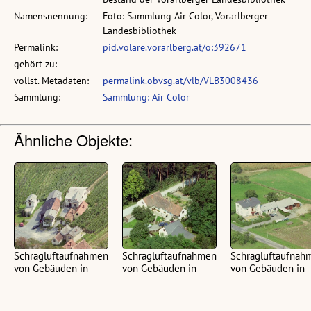
Namensnennung:
Foto: Sammlung Air Color, Vorarlberger
Landesbibliothek
Permalink:
pid.volare.vorarlberg.at/o:392671
gehört zu:
vollst. Metadaten:
permalink.obvsg.at/vlb/VLB3008436
Sammlung:
Sammlung: Air Color
Ähnliche Objekte:
Schrägluftaufnahmen
Schrägluftaufnahmen
Schrägluftaufnah
von Gebäuden in
von Gebäuden in
von Gebäuden in
Burgenland
Burgenland
Burgenland
(93 Luftbilder, farbig, Maße
(70 Luftbilder, farbig, Maße
(58 Luftbilder, farbig, 
Zelluloid Negative 7 x 5,6
Zelluloid Negative 7 x 5,6
Zelluloid Negative 7 x 