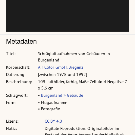
Metadaten
Titel:
Schrägluftaufnahmen von Gebäuden in
Burgenland
Körperschaft:
Air Color GmbH, Bregenz
Datierung:
[zwischen 1978 und 1992]
Beschreibung:
109 Luftbilder, farbig, Maße Zelluloid Negative 7
x 5,6 cm
Schlagwort:
•
Burgenland > Gebäude
Form:
• Flugaufnahme
• Fotografie
Lizenz:
CC BY 4.0
Notiz:
Digitale Reproduktion: Originalbilder im
Bestand der Vorarlberger Landesbibliothek