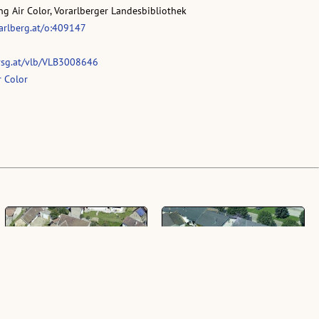
g Air Color, Vorarlberger Landesbibliothek
rarlberg.at/o:409147
vsg.at/vlb/VLB3008646
 Color