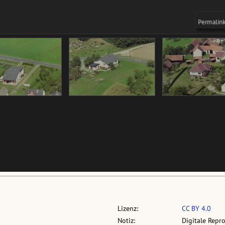
Lizenz:
CC BY 4.0
Notiz:
Digitale Repr