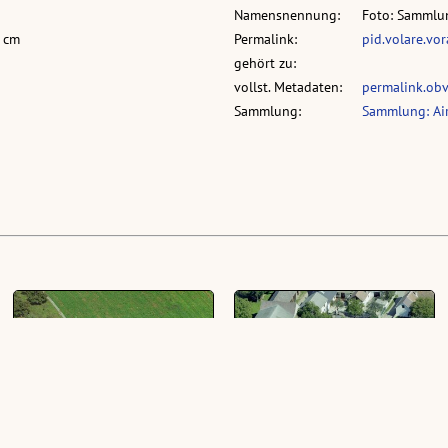
Namensnennung:
Foto: Sammlun
6 cm
Permalink:
pid.volare.vo
gehört zu:
vollst. Metadaten:
permalink.ob
Sammlung:
Sammlung: Air