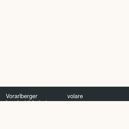
Vorarlberger
volare
Landesbibliothek
volare Blog
Impressum
Nutzungsbedingungen
Datenschutzhinweis
Policy