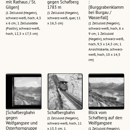
mit Rathaus / St.
gegen Schafberg
:
Gilgen]
1783 m
[Burggrabenklamm
bei Burgau /
(1 Zelluloid (Negativ),
(1 Zelluloid (Negativ),
Wasserfall]
schwarz-weiß, hoch, 4,5
schwarz-weiß, quer, 11
x 6 cm; 1 Zelluloiddia
x 16,5 cm)
(1 Zelluloid (Negativ),
(Positiv), schwarz-weiß,
schwarz-weiß, hoch, 6 x
hoch, 12,5 x 17,5 cm)
9 cm; 1 Zelluloid
(Negativ), schwarz-weiß,
hoch, 9,5 x 14,5 cm; 1
Ansichtskarte, schwarz-
weiß, hoch, 10 x 14,5
cm)
[Schafbergbahn
Schafbergbahn
Blick vom
gegen
Schafberg auf den
(1 Zelluloid (Negativ),
Wolfgangsee und
Wolfgangsee
schwarz-weiß, hoch, 11
Osterhorngruppe
x 15,5 cm; 1
(1 Zelluloid (Negativ),