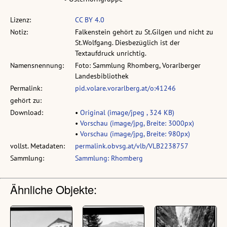
Lizenz:
CC BY 4.0
Notiz:
Falkenstein gehört zu St.Gilgen und nicht zu
St.Wolfgang. Diesbezüglich ist der
Textaufdruck unrichtig.
Namensnennung:
Foto: Sammlung Rhomberg, Vorarlberger
Landesbibliothek
Permalink:
pid.volare.vorarlberg.at/o:41246
gehört zu:
Download:
•
Original (image/jpeg , 324 KB)
•
Vorschau (image/jpg, Breite: 3000px)
•
Vorschau (image/jpg, Breite: 980px)
vollst. Metadaten:
permalink.obvsg.at/vlb/VLB2238757
Sammlung:
Sammlung: Rhomberg
Ähnliche Objekte: