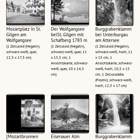
Mozartplatz in St.
Der Wolfgangsee
Burggrabenklamm
Gilgen am
beiSt. Gilgen mit
bei Unterburgau
Wolfgangsee
Schafberg 1783 m
am Attersee
(1 Zelluloid (Negativ),
(1 Zelluloid (Negativ),
(1 Zelluloid (Negativ),
schwarz-weiß, quer,
schwarz-weiß, quer, 11
schwarz-weiß, hoch, 11
12,5 x 17,5 cm)
x 15,5 cm; 1
x 15 cm; 1
Ansichtskarte, schwarz-
Ansichtskarte, schwarz-
weiß, quer, 10 x 14,5
weiß, hoch, 10,5 x 15
cm)
cm; 1 Zelluloiddia
(Positiv), schwarz-weiß,
hoch, 12,5 x 17 cm)
[Mozartbrunnen
Eisenauer Alm
Burggrabenklamm