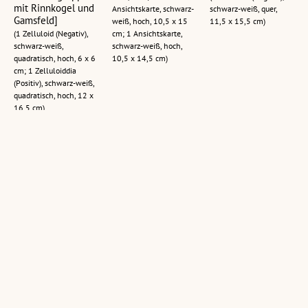
mit Rinnkogel und
Ansichtskarte, schwarz-
schwarz-weiß, quer,
Gamsfeld]
weiß, hoch, 10,5 x 15
11,5 x 15,5 cm)
(1 Zelluloid (Negativ),
cm; 1 Ansichtskarte,
schwarz-weiß,
schwarz-weiß, hoch,
quadratisch, hoch, 6 x 6
10,5 x 14,5 cm)
cm; 1 Zelluloiddia
(Positiv), schwarz-weiß,
quadratisch, hoch, 12 x
16,5 cm)
Der Schafberg
Eibensee 960 m
[Gasthaus
1783 m bei St.
zwischen Fuschl
Falkenstein in
Gilgen im
und St.Gilgen
Falkenstein / Blick
Neuschnee
vom Gastgarten
(1 Zelluloid (Negativ),
zum Rettenkogel
(1 Zelluloid (Negativ),
schwarz-weiß, quer, 11
und zum Sparber]
schwarz-weiß, quer, 11
x 15,5 cm; 1
x 15,5 cm)
Ansichtskarte, schwarz-
(1 Zelluloid (Negativ),
weiß, quer, 10 x 14,5
schwarz-weiß,