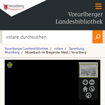
Vorarlberger Landesbibliothek
volare
Sammlung:
Rhomberg
Müselbach im Bregenzer Wald / Vorarlberg