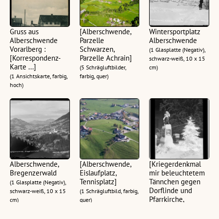
Gruss aus
[Alberschwende,
Wintersportplatz
Alberschwende
Parzelle
Alberschwende
Vorarlberg :
Schwarzen,
(1 Glasplatte (Negativ),
[Korrespondenz-
Parzelle Achrain]
schwarz-weiß, 10 x 15
Karte ...]
(5 Schrägluftbilder,
cm)
(1 Ansichtskarte, farbig,
farbig, quer)
hoch)
Alberschwende,
[Alberschwende,
[Kriegerdenkmal
Bregenzerwald
Eislaufplatz,
mir beleuchtetem
Tennisplatz]
Tännchen gegen
(1 Glasplatte (Negativ),
Dorflinde und
schwarz-weiß, 10 x 15
(1 Schrägluftbild, farbig,
Pfarrkirche,
cm)
quer)
Alberschwende]
(1 Zelluloid (Negativ),