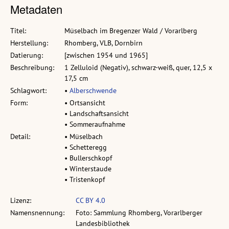
Metadaten
Titel:
Müselbach im Bregenzer Wald / Vorarlberg
Herstellung:
Rhomberg, VLB, Dornbirn
Datierung:
[zwischen 1954 und 1965]
Beschreibung:
1 Zelluloid (Negativ), schwarz-weiß, quer, 12,5 x
17,5 cm
Schlagwort:
•
Alberschwende
Form:
• Ortsansicht
• Landschaftsansicht
• Sommeraufnahme
Detail:
• Müselbach
• Schetteregg
• Bullerschkopf
• Winterstaude
• Tristenkopf
Lizenz:
CC BY 4.0
Namensnennung:
Foto: Sammlung Rhomberg, Vorarlberger
Landesbibliothek