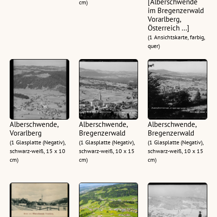
[Alberschwende
cm)
im Bregenzerwald
Vorarlberg,
Österreich ...]
(1 Ansichtskarte, farbig,
quer)
Alberschwende,
Alberschwende,
Alberschwende,
Vorarlberg
Bregenzerwald
Bregenzerwald
(1 Glasplatte (Negativ),
(1 Glasplatte (Negativ),
(1 Glasplatte (Negativ),
schwarz-weiß, 15 x 10
schwarz-weiß, 10 x 15
schwarz-weiß, 10 x 15
cm)
cm)
cm)