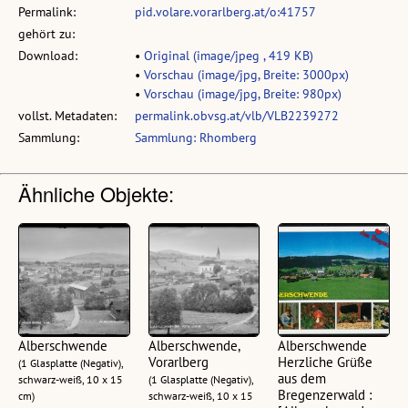
Permalink:
pid.volare.vorarlberg.at/o:41757
gehört zu:
Download:
•
Original (image/jpeg , 419 KB)
•
Vorschau (image/jpg, Breite: 3000px)
•
Vorschau (image/jpg, Breite: 980px)
vollst. Metadaten:
permalink.obvsg.at/vlb/VLB2239272
Sammlung:
Sammlung: Rhomberg
Ähnliche Objekte:
Alberschwende
Alberschwende,
Alberschwende
Vorarlberg
Herzliche Grüße
(1 Glasplatte (Negativ),
aus dem
schwarz-weiß, 10 x 15
(1 Glasplatte (Negativ),
Bregenzerwald :
cm)
schwarz-weiß, 10 x 15