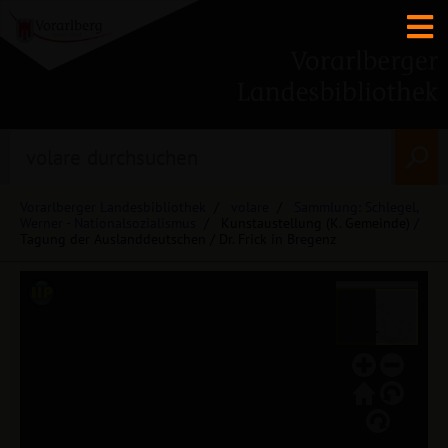
Vorarlberger Landesbibliothek
volare
Sammlung: Schlegel,
Werner - Nationalsozialismus
Kunstaustellung (K. Gemeinde) /
Tagung der Auslanddeutschen / Dr. Frick in Bregenz