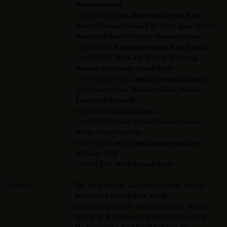
Plankensteiner
•
o:415281
: links: Major Moriz von Matt,
Anton Plankensteiner, Karl Eyth; ganz rechts:
Kreisleiter Hans Wilhelm Hammerbacher
•
o:415286
: Kreiskulturwalter Paul Arnold
•
o:415288
: Mitte mit Blick in Richtung
Kamera: Landesrat Harald Eberl
•
o:415289
: v.r.n.l.: Moriz von Matt, Oberst
Schönherr, Anton Plankensteiner, Harald
Eberl, Carl Solhardt
•
o:415290
: Carl Solhardt
•
o:415298
: links: Anton Plankensteiner;
Mitte: Moriz von Matt
•
o:415303
: rechts: Reichsinnenminister
Wilhelm Frick
•
o:415310
: Mitte: Harald Eberl
Lizenz:
Die Vorarlberger Landesbibliothek verfügt
bei diesem Objekt über keine
urheberrechtlichen Nutzungsrechte. Rechte
Dritter (z. B. Urheber-, Persönlichkeits- oder