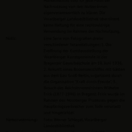
Markenrechte) sind für jede Form der
Nachnutzung von den Nutzer:innen
eigenverantwortlich zu klären. Die
Vorarlberger Landesbibliothek übernimmt
keine Haftung für eine rechtswidrige
Verwendung im Rahmen der Nachnutzung.
Notiz:
Eine Serie von Fotografien dreier
verschiedener Veranstaltungen: 1. Die
Eröffnung der Kunstausstellung der
Vorarlberger Kunstgemeinde in der
Bregenzer Gewerbeschule am 18. Juni 1938.
2. Ankunft eines Bodenseeschiffes mit Gästen
aus dem Gau Groß-Berlin, organisiert durch
die Organisation "Kraft durch Freude". 3.
Besuch des Reichsinnenministers Wilhelm
Frick (1877-1946) in Bregenz. Frick wurde im
Rahmen des Nürnberger Prozesses gegen die
Hauptkriegsverbrecher zum Tode verurteilt
und hingerichtet.
Namensnennung:
Foto: Werner Schlegel, Vorarlberger
Landesbibliothek