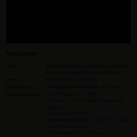
Metadaten
Titel:
Kunstaustellung (K. Gemeinde) / Tagung der
Auslanddeutschen / Dr. Frick in Bregenz
Person:
Schlegel, Werner, 1908-1945
Beschreibung:
36 Fotografie, schwarz-weiß, 24 x 36 mm
Personenschlagw.:
•
Frick, Wilhelm, 1877-1946
•
Solhardt, Carl, 1896-1986, Bürgermeister
Bregenz
•
Eyth, Karl, 1877-1957
•
Plankensteiner, Anton, 1890-1969, Politiker
•
Arnold, Paul, Politiker
•
Eberl, Harald, 1902-1990, Jurist