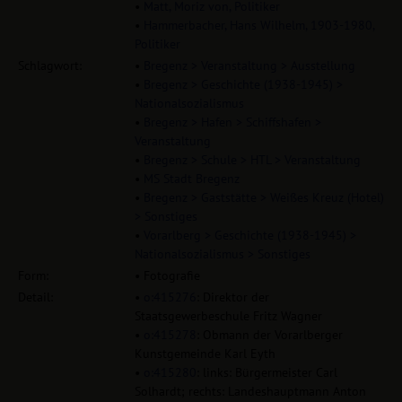
•
Matt, Moriz von, Politiker
•
Hammerbacher, Hans Wilhelm, 1903-1980,
Politiker
Schlagwort:
•
Bregenz > Veranstaltung > Ausstellung
•
Bregenz > Geschichte (1938-1945) >
Nationalsozialismus
•
Bregenz > Hafen > Schiffshafen >
Veranstaltung
•
Bregenz > Schule > HTL > Veranstaltung
•
MS Stadt Bregenz
•
Bregenz > Gaststätte > Weißes Kreuz (Hotel)
> Sonstiges
•
Vorarlberg > Geschichte (1938-1945) >
Nationalsozialismus > Sonstiges
Form:
• Fotografie
Detail:
•
o:415276
: Direktor der
Staatsgewerbeschule Fritz Wagner
•
o:415278
: Obmann der Vorarlberger
Kunstgemeinde Karl Eyth
•
o:415280
: links: Bürgermeister Carl
Solhardt; rechts: Landeshauptmann Anton