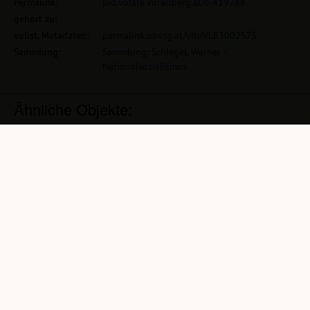
Permalink:
pid.volare.vorarlberg.at/o:419288
gehört zu:
vollst. Metadaten:
permalink.obvsg.at/vlb/VLB3002575
Sammlung:
Sammlung: Schlegel, Werner -
Nationalsozialismus
Ähnliche Objekte:
Dr. Seyß-Inquart
Parade vor
Tag der Arbeit
Landeshauptmann.
(39 Fotografien,
(35 Fotografien,
Fahnenhissung
schwarz-weiß, 24 x 36
schwarz-weiß, 24 x 36
mm)
(36 Fotografien,
mm)
schwarz-weiß, 24 x 36
mm)