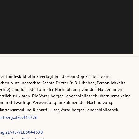
ger Landesbibliothek verfügt bei diesem Objekt über keine
chen Nutzungsrechte. Rechte Dritter (z. B. Urheber-, Persönlichkeits-
chte) sind für jede Form der Nachnutzung von den Nutzer:innen
rtlich zu klären. Die Vorarlberger Landesbibliothek übernimmt keine
eine rechtswidrige Verwendung im Rahmen der Nachnutzung.
skartensammlung Richard Huter, Vorarlberger Landesbibliothek
rarlberg.at/o:434726
vsg.at/vlb/VLB3044398