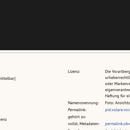
Lizenz:
Die Vorarlber
urheberrechtli
ittelbar]
oder Markenre
eigenverantwo
Haftung für 
Namensnennung:
Foto: Ansicht
Permalink:
pid.volare.vo
gehört zu:
genz
vollst. Metadaten:
permalink.ob