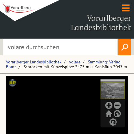
Vorarlberger Landesbibliothek
volare
Sammlung: Verlag
Branz
Schröcken mit Künzelspitze 2475 m u. Kanisfluh 2047 m