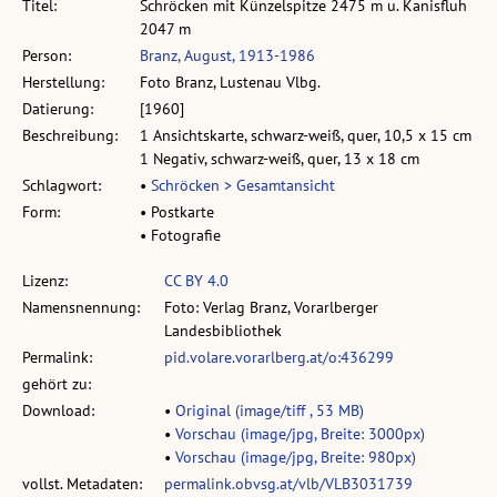
Titel:
Schröcken mit Künzelspitze 2475 m u. Kanisfluh
2047 m
Person:
Branz, August, 1913-1986
Herstellung:
Foto Branz, Lustenau Vlbg.
Datierung:
[1960]
Beschreibung:
1 Ansichtskarte, schwarz-weiß, quer, 10,5 x 15 cm
1 Negativ, schwarz-weiß, quer, 13 x 18 cm
Schlagwort:
•
Schröcken > Gesamtansicht
Form:
• Postkarte
• Fotografie
Lizenz:
CC BY 4.0
Namensnennung:
Foto: Verlag Branz, Vorarlberger
Landesbibliothek
Permalink:
pid.volare.vorarlberg.at/o:436299
gehört zu:
Download:
•
Original (image/tiff , 53 MB)
•
Vorschau (image/jpg, Breite: 3000px)
•
Vorschau (image/jpg, Breite: 980px)
vollst. Metadaten:
permalink.obvsg.at/vlb/VLB3031739