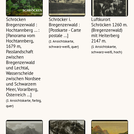
Schröcken
Schröcker i.
Luftkurort
Bregenzerwald :
Bregenzerwald :
Schröcken 1260 m.
Hochtannberg ... :
[Postkarte - Carte
(Bregenzerwald)
[Panorama vom
postale ...]
mit Heiterberg
Hochtannberg,
2147 m.
(1 Ansichtskarte,
1679 m,
schwarz-weiß, quer)
(1 Ansichtskarte,
Passlandschaft
schwarz-weiß, hoch)
zwischen
Bregenzerwald
und Lechtal,
Wasserscheide
zwischen Nordsee
und Schwarzem
Meer, Vorarlberg,
Österreich ...]
(1 Ansichtskarte, farbig,
quer)