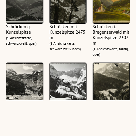
Schröcken g.
Schröcken mit
Schröcken i.
Künzelspitze
Künzelspitze 2475
Bregenzerwald mit
m
Künzelspitze 2307
(1 Ansichtskarte,
m
schwarz-weiß, quer)
(1 Ansichtskarte,
schwarz-weiß, hoch)
(1 Ansichtskarte, farbig,
quer)
Schröcken
Schröcken
Schröcken
Vorarlberg mit
Vorarlberg
Vorarlberg
Mohnenfluh u.
(1 Ansichtskarte,
(1 Ansichtskarte,
Braunarlspitze
schwarz-weiß, quer,
schwarz-weiß, hoch,
2651 m
10,5 x 15 cm)
10,5 x 14,5 cm)
(1 Ansichtskarte,