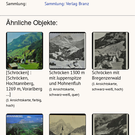
Sammlung:
Sammlung: Verlag Branz
Ähnliche Objekte:
[Schröcken] :
Schröcken 1300 m
Schröcken mit
[Schröcken,
mit Juppenspitze
Bregenzerwald
Hochtannberg,
und Mohnenfluh
(1 Ansichtskarte,
1269 m, Vorarlberg
(1 Ansichtskarte,
schwarz-weiß, hoch)
...]
schwarz-weiß, quer)
(1 Ansichtskarte, farbig,
hoch)