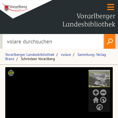
Vorarlberger Landesbibliothek
volare
Sammlung: Verlag
Branz
Schröcken Vorarlberg