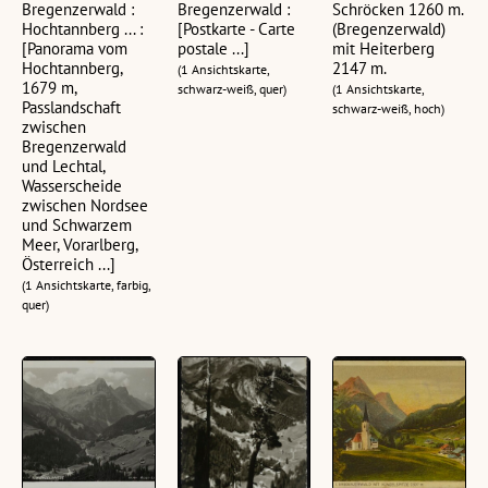
Bregenzerwald :
Bregenzerwald :
Schröcken 1260 m.
Hochtannberg ... :
[Postkarte - Carte
(Bregenzerwald)
[Panorama vom
postale ...]
mit Heiterberg
Hochtannberg,
2147 m.
(1 Ansichtskarte,
1679 m,
schwarz-weiß, quer)
(1 Ansichtskarte,
Passlandschaft
schwarz-weiß, hoch)
zwischen
Bregenzerwald
und Lechtal,
Wasserscheide
zwischen Nordsee
und Schwarzem
Meer, Vorarlberg,
Österreich ...]
(1 Ansichtskarte, farbig,
quer)