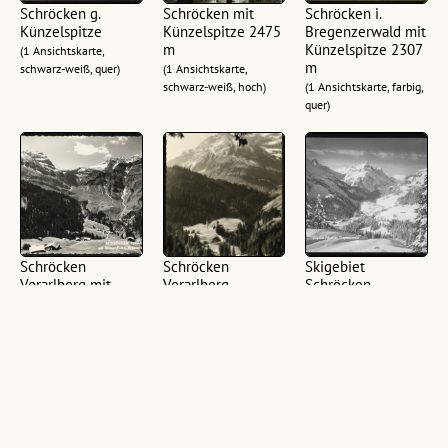
Schröcken g.
Schröcken mit
Schröcken i.
Künzelspitze
Künzelspitze 2475
Bregenzerwald mit
m
Künzelspitze 2307
(1 Ansichtskarte,
m
schwarz-weiß, quer)
(1 Ansichtskarte,
schwarz-weiß, hoch)
(1 Ansichtskarte, farbig,
quer)
Schröcken
Schröcken
Skigebiet
Vorarlberg mit
Vorarlberg
Schröcken,
Mohnenfluh u.
Bregenzerwald
(1 Ansichtskarte,
Braunarlspitze
schwarz-weiß, hoch,
(1 Ansichtskarte,
2651 m
10,5 x 14,5 cm)
schwarz-weiß, quer,
(1 Ansichtskarte,
10,5 x 15 cm; 1
schwarz-weiß, quer,
Negativ, schwarz-weiß,
10,5 x 14,5 cm)
quer, 13 x 18 cm)