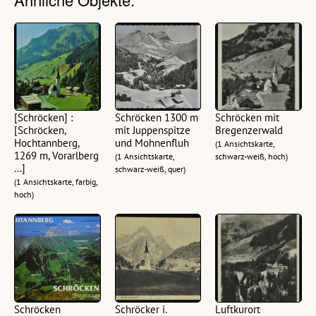
[Schröcken] :
Schröcken 1300 m
Schröcken mit
[Schröcken,
mit Juppenspitze
Bregenzerwald
Hochtannberg,
und Mohnenfluh
(1 Ansichtskarte,
1269 m, Vorarlberg
(1 Ansichtskarte,
schwarz-weiß, hoch)
...]
schwarz-weiß, quer)
(1 Ansichtskarte, farbig,
hoch)
Schröcken
Schröcker i.
Luftkurort