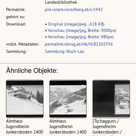
Landesbibliothek
Permalink:
pid.volare.vorarlberg.at/o:5942
gehört zu:
Download:
•
Original (image/jpeg , 618 KB)
•
Vorschau (image/jpg, Breite: 3000px)
•
Vorschau (image/jpg, Breite: 980px)
vollst. Metadaten:
permalink.obvsg.at/vlb/VLB2202936
Sammlung:
Sammlung: Risch-Lau
Ähnliche Objekte:
Almhaus
Almhaus
[Tschagguns /
Jugendheim
Jugendheim
Jugendheim
Junkersboden 1400
Junkersboden 1400
Junkersboden /