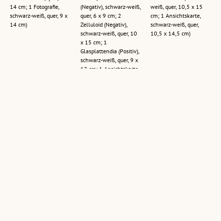
14 cm; 1 Fotografie,
(Negativ), schwarz-weiß,
weiß, quer, 10,5 x 15
schwarz-weiß, quer, 9 x
quer, 6 x 9 cm; 2
cm; 1 Ansichtskarte,
14 cm)
Zelluloid (Negativ),
schwarz-weiß, quer,
schwarz-weiß, quer, 10
10,5 x 14,5 cm)
x 15 cm; 1
Glasplattendia (Positiv),
schwarz-weiß, quer, 9 x
12 cm; 1 Ansichtskarte,
schwarz-weiß, quer, 9 x
14 cm)
[Almhaus
Jugendheim
Junkersboden /
Jugendheim
Junkersboden /
Tschagguns im
Junkersboden
Esszimmer /
Montafon
gegen
Tschagguns
(1 Zelluloid (Negativ),
Zamangspitze]
(1 Zelluloid (Negativ),
schwarz-weiß, hoch, 11
(1 Glasplatte (Negativ),
schwarz-weiß, quer, 9 x
x 15 cm; 1
schwarz-weiß, quer, 10
14 cm; 1 Ansichtskarte,
Ansichtskarte, schwarz-