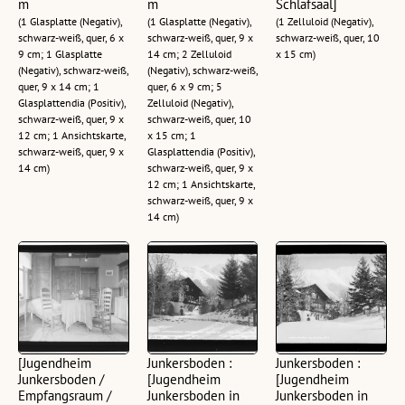
m
m
Schlafsaal]
(1 Glasplatte (Negativ),
(1 Glasplatte (Negativ),
(1 Zelluloid (Negativ),
schwarz-weiß, quer, 6 x
schwarz-weiß, quer, 9 x
schwarz-weiß, quer, 10
9 cm; 1 Glasplatte
14 cm; 2 Zelluloid
x 15 cm)
(Negativ), schwarz-weiß,
(Negativ), schwarz-weiß,
quer, 9 x 14 cm; 1
quer, 6 x 9 cm; 5
Glasplattendia (Positiv),
Zelluloid (Negativ),
schwarz-weiß, quer, 9 x
schwarz-weiß, quer, 10
12 cm; 1 Ansichtskarte,
x 15 cm; 1
schwarz-weiß, quer, 9 x
Glasplattendia (Positiv),
14 cm)
schwarz-weiß, quer, 9 x
12 cm; 1 Ansichtskarte,
schwarz-weiß, quer, 9 x
14 cm)
[Jugendheim
Junkersboden :
Junkersboden :
Junkersboden /
[Jugendheim
[Jugendheim
Empfangsraum /
Junkersboden in
Junkersboden in