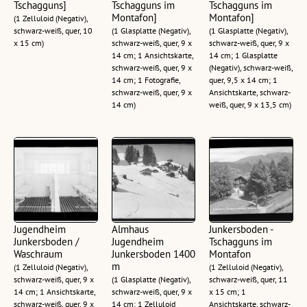
Tschagguns]
Tschagguns im
Tschagguns im
Montafon]
Montafon]
(1 Zelluloid (Negativ),
schwarz-weiß, quer, 10
(1 Glasplatte (Negativ),
(1 Glasplatte (Negativ),
x 15 cm)
schwarz-weiß, quer, 9 x
schwarz-weiß, quer, 9 x
14 cm; 1 Ansichtskarte,
14 cm; 1 Glasplatte
schwarz-weiß, quer, 9 x
(Negativ), schwarz-weiß,
14 cm; 1 Fotografie,
quer, 9,5 x 14 cm; 1
schwarz-weiß, quer, 9 x
Ansichtskarte, schwarz-
14 cm)
weiß, quer, 9 x 13,5 cm)
Jugendheim
Almhaus
Junkersboden -
Junkersboden /
Jugendheim
Tschagguns im
Waschraum
Junkersboden 1400
Montafon
m
(1 Zelluloid (Negativ),
(1 Zelluloid (Negativ),
schwarz-weiß, quer, 9 x
(1 Glasplatte (Negativ),
schwarz-weiß, quer, 11
14 cm; 1 Ansichtskarte,
schwarz-weiß, quer, 9 x
x 15 cm; 1
schwarz-weiß, quer, 9 x
14 cm; 1 Zelluloid
Ansichtskarte, schwarz-