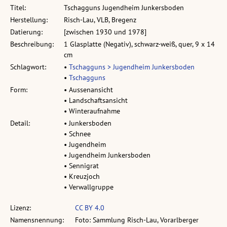
Titel:
Tschagguns Jugendheim Junkersboden
Herstellung:
Risch-Lau, VLB, Bregenz
Datierung:
[zwischen 1930 und 1978]
Beschreibung:
1 Glasplatte (Negativ), schwarz-weiß, quer, 9 x 14
cm
Schlagwort:
•
Tschagguns > Jugendheim Junkersboden
•
Tschagguns
Form:
• Aussenansicht
• Landschaftsansicht
• Winteraufnahme
Detail:
• Junkersboden
• Schnee
• Jugendheim
• Jugendheim Junkersboden
• Sennigrat
• Kreuzjoch
• Verwallgruppe
Lizenz:
CC BY 4.0
Namensnennung:
Foto: Sammlung Risch-Lau, Vorarlberger