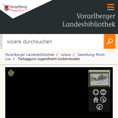
Vorarlberger Landesbibliothek
volare
Sammlung: Risch-
Lau
Tschagguns Jugendheim Junkersboden