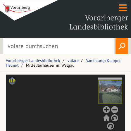
Vorarlberger Landesbibliothek
volare
Sammlung: Klapper,
Helmut
Mittelflurhäuser im Walgau