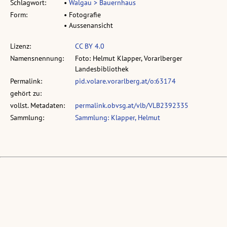
Schlagwort:
•
Walgau > Bauernhaus
Form:
• Fotografie
• Aussenansicht
Lizenz:
CC BY 4.0
Namensnennung:
Foto: Helmut Klapper, Vorarlberger
Landesbibliothek
Permalink:
pid.volare.vorarlberg.at/o:63174
gehört zu:
vollst. Metadaten:
permalink.obvsg.at/vlb/VLB2392335
Sammlung:
Sammlung: Klapper, Helmut
Ähnliche Objekte: