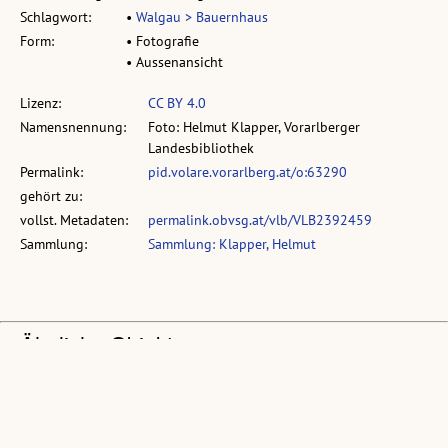
Schlagwort:
•
Walgau > Bauernhaus
Form:
• Fotografie
• Aussenansicht
Lizenz:
CC BY 4.0
Namensnennung:
Foto: Helmut Klapper, Vorarlberger
Landesbibliothek
Permalink:
pid.volare.vorarlberg.at/o:63290
gehört zu:
vollst. Metadaten:
permalink.obvsg.at/vlb/VLB2392459
Sammlung:
Sammlung: Klapper, Helmut
Ähnliche Objekte: