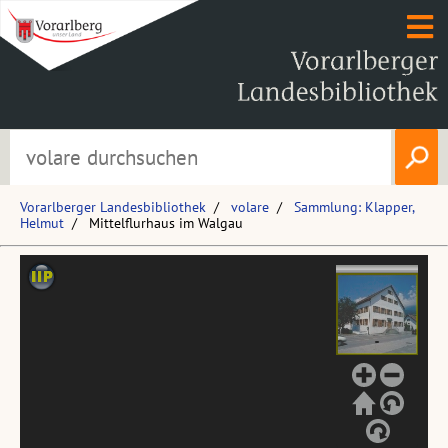
Vorarlberger Landesbibliothek
volare
Sammlung: Klapper,
Helmut
Mittelflurhaus im Walgau