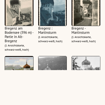
Bregenz am
Bregenz :
Bregenz -
Bodensee (396 m) -
Martinsturm
Martinsturm
Partie in Alt-
(1 Ansichtskarte,
(1 Ansichtskarte,
Bregenz
schwarz-weiß, hoch)
schwarz-weiß, hoch)
(1 Ansichtskarte,
schwarz-weiß, hoch)
Bregenz, Altstadt
Martinsturm
Bregenz
mit Martinsturm
Martinsturm
(1 Glasplatte (Negativ),
und Säntis
schwarz-weiß, quer, 8,5
(1 Glasplatte (Negativ),
(1 Ansichtskarte, farbig,
x 6 cm)
schwarz-weiß, hoch, 8,5
quer)
x 6 cm)