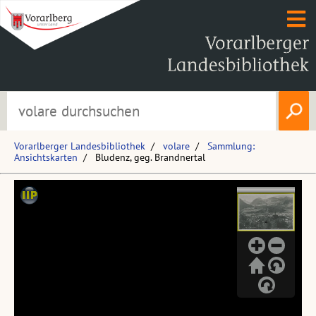
Vorarlberger Landesbibliothek
volare
Sammlung:
Ansichtskarten
Bludenz, geg. Brandnertal