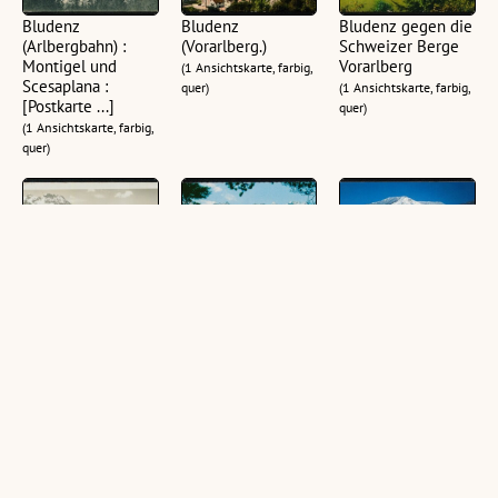
Bludenz
Bludenz
Bludenz gegen die
(Arlbergbahn) :
(Vorarlberg.)
Schweizer Berge
Montigel und
Vorarlberg
(1 Ansichtskarte, farbig,
Scesaplana :
quer)
(1 Ansichtskarte, farbig,
[Postkarte ...]
quer)
(1 Ansichtskarte, farbig,
quer)
Bludenz 571 m mit
[Bludenz] :
Alpenstadt
der
[Bludenz, Blick
Bludenz :
Rhätikongruppe u.
gegen Rhätikon
[Alpenstadt
Scesaplana
Vorarlberg ...]
Bludenz, gegen
Vorarlberg
Muttersberg und
(1 Ansichtskarte, farbig,
Hoher Frassen,
(1 Ansichtskarte,
quer)
1979 m, Vorarlberg,
schwarz-weiß, quer)
Österreich ...]
(1 Ansichtskarte, farbig,