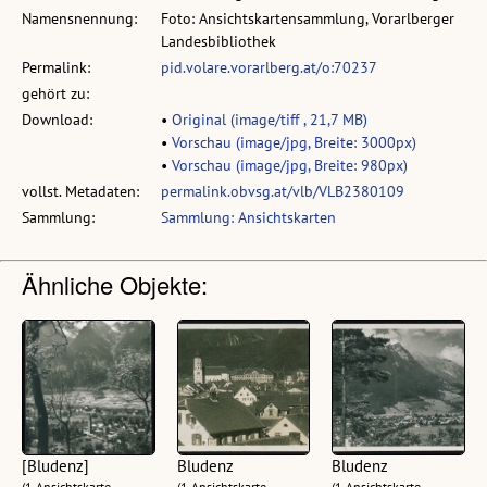
Namensnennung:
Foto: Ansichtskartensammlung, Vorarlberger
Landesbibliothek
Permalink:
pid.volare.vorarlberg.at/o:70237
gehört zu:
Download:
•
Original (image/tiff , 21,7 MB)
•
Vorschau (image/jpg, Breite: 3000px)
•
Vorschau (image/jpg, Breite: 980px)
vollst. Metadaten:
permalink.obvsg.at/vlb/VLB2380109
Sammlung:
Sammlung: Ansichtskarten
Ähnliche Objekte:
[Bludenz]
Bludenz
Bludenz
(1 Ansichtskarte,
(1 Ansichtskarte,
(1 Ansichtskarte,