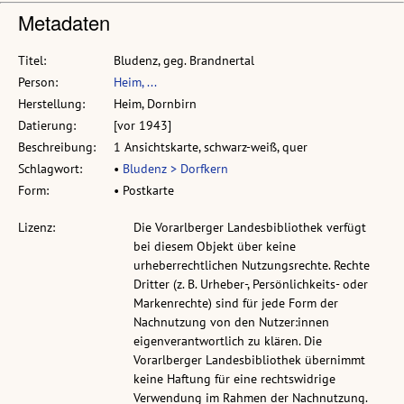
Metadaten
Titel:
Bludenz, geg. Brandnertal
Person:
Heim, ...
Herstellung:
Heim, Dornbirn
Datierung:
[vor 1943]
Beschreibung:
1 Ansichtskarte, schwarz-weiß, quer
Schlagwort:
•
Bludenz > Dorfkern
Form:
• Postkarte
Lizenz:
Die Vorarlberger Landesbibliothek verfügt
bei diesem Objekt über keine
urheberrechtlichen Nutzungsrechte. Rechte
Dritter (z. B. Urheber-, Persönlichkeits- oder
Markenrechte) sind für jede Form der
Nachnutzung von den Nutzer:innen
eigenverantwortlich zu klären. Die
Vorarlberger Landesbibliothek übernimmt
keine Haftung für eine rechtswidrige
Verwendung im Rahmen der Nachnutzung.