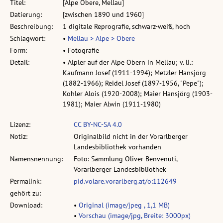
Titel:
[Alpe Obere, Mellau]
Datierung:
[zwischen 1890 und 1960]
Beschreibung:
1 digitale Reprografie, schwarz-weiß, hoch
Schlagwort:
•
Mellau > Alpe > Obere
Form:
• Fotografie
Detail:
• Älpler auf der Alpe Obern in Mellau; v. li.:
Kaufmann Josef (1911-1994); Metzler Hansjörg
(1882-1966); Reidel Josef (1897-1956, "Pepe");
Kohler Alois (1920-2008); Maier Hansjörg (1903-
1981); Maier Alwin (1911-1980)
Lizenz:
CC BY-NC-SA 4.0
Notiz:
Originalbild nicht in der Vorarlberger
Landesbibliothek vorhanden
Namensnennung:
Foto: Sammlung Oliver Benvenuti,
Vorarlberger Landesbibliothek
Permalink:
pid.volare.vorarlberg.at/o:112649
gehört zu:
Download:
•
Original (image/jpeg , 1,1 MB)
•
Vorschau (image/jpg, Breite: 3000px)