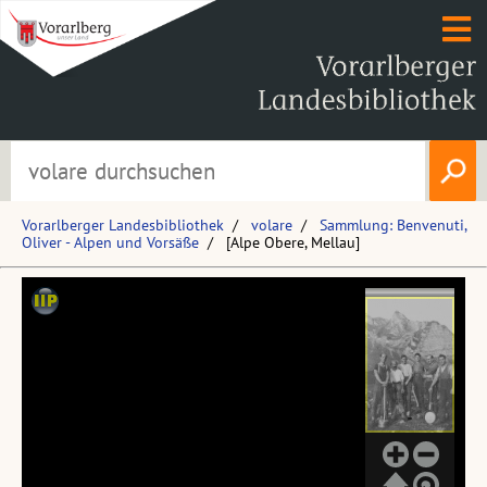
Vorarlberger Landesbibliothek
volare
Sammlung: Benvenuti,
Oliver - Alpen und Vorsäße
[Alpe Obere, Mellau]