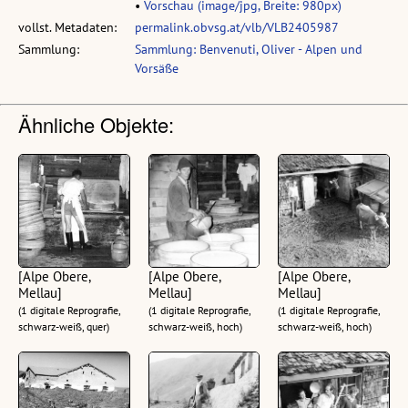
•
Vorschau (image/jpg, Breite: 980px)
vollst. Metadaten:
permalink.obvsg.at/vlb/VLB2405987
Sammlung:
Sammlung: Benvenuti, Oliver - Alpen und
Vorsäße
Ähnliche Objekte:
[Alpe Obere,
[Alpe Obere,
[Alpe Obere,
Mellau]
Mellau]
Mellau]
(1 digitale Reprografie,
(1 digitale Reprografie,
(1 digitale Reprografie,
schwarz-weiß, quer)
schwarz-weiß, hoch)
schwarz-weiß, hoch)