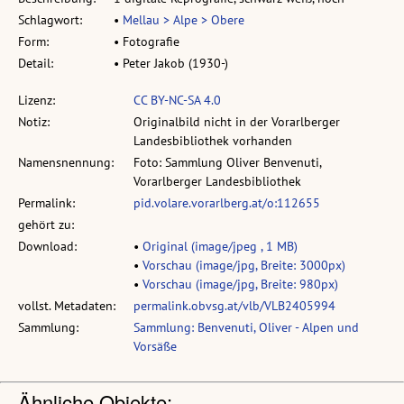
Schlagwort:
•
Mellau > Alpe > Obere
Form:
• Fotografie
Detail:
• Peter Jakob (1930-)
Lizenz:
CC BY-NC-SA 4.0
Notiz:
Originalbild nicht in der Vorarlberger
Landesbibliothek vorhanden
Namensnennung:
Foto: Sammlung Oliver Benvenuti,
Vorarlberger Landesbibliothek
Permalink:
pid.volare.vorarlberg.at/o:112655
gehört zu:
Download:
•
Original (image/jpeg , 1 MB)
•
Vorschau (image/jpg, Breite: 3000px)
•
Vorschau (image/jpg, Breite: 980px)
vollst. Metadaten:
permalink.obvsg.at/vlb/VLB2405994
Sammlung:
Sammlung: Benvenuti, Oliver - Alpen und
Vorsäße
Ähnliche Objekte: