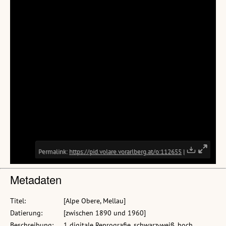
Metadaten
Titel:
[Alpe Obere, Mellau]
Datierung:
[zwischen 1890 und 1960]
Beschreibung:
1 digitale Reprografie, schwarz-weiß, hoch