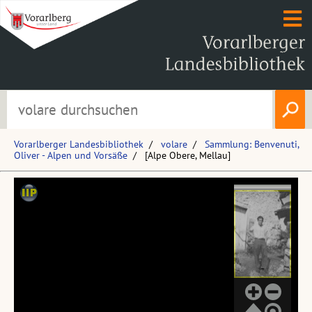
Vorarlberger Landesbibliothek
volare
Sammlung: Benvenuti,
Oliver - Alpen und Vorsäße
[Alpe Obere, Mellau]