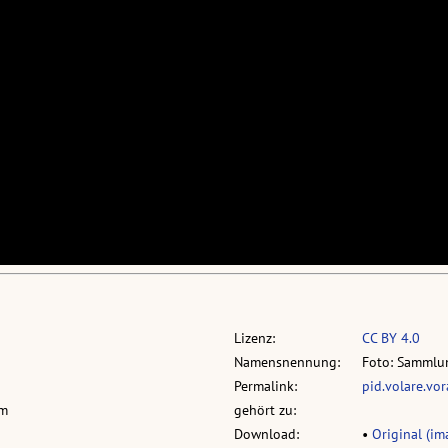
Lizenz:
CC BY 4.0
Namensnennung:
Foto: Sammlun
Permalink:
pid.volare.vo
cm
gehört zu:
Download:
•
Original (im