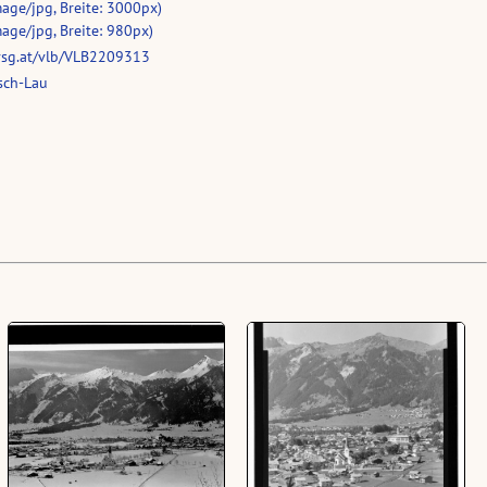
age/jpg, Breite: 3000px)
age/jpg, Breite: 980px)
vsg.at/vlb/VLB2209313
sch-Lau