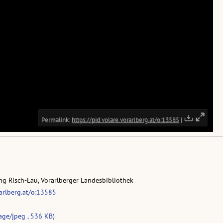
g Risch-Lau, Vorarlberger Landesbibliothek
rarlberg.at/o:13585
age/jpeg , 536 KB)