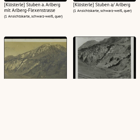
[Klösterle] Stuben a. Arlberg
[Klösterle] Stuben a/ Arlberg
mit Arlberg-Flexenstrasse
(1 Ansichtskarte, schwarz-weiß, quer)
(1 Ansichtskarte, schwarz-weiß, quer)
[Klösterle] Stuben a. A.
[Klösterle] Stuben a. A.
(1 Ansichtskarte, schwarz-weiß, quer)
(1 Ansichtskarte, schwarz-weiß, hoch)