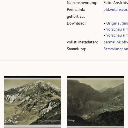
Namensnennung:
Foto: Ansicht
Permalink:
pid.volare.vo
gehört zu:
Download:
•
Original (im
•
Vorschau (im
•
Vorschau (im
vollst. Metadaten:
permalink.ob
Sammlung:
Sammlung: An