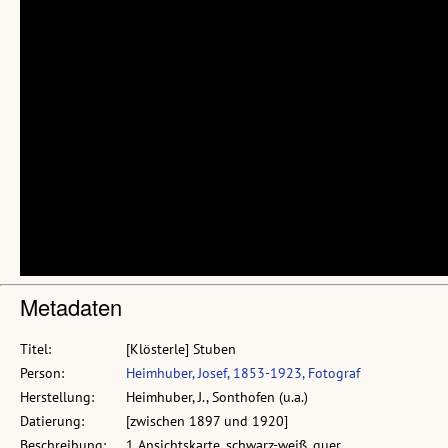
Metadaten
Titel:
[Klösterle] Stuben
Person:
Heimhuber, Josef, 1853-1923, Fotograf
Herstellung:
Heimhuber, J., Sonthofen (u.a.)
Datierung:
[zwischen 1897 und 1920]
Beschreibung:
1 Ansichtskarte, schwarz-weiß, quer