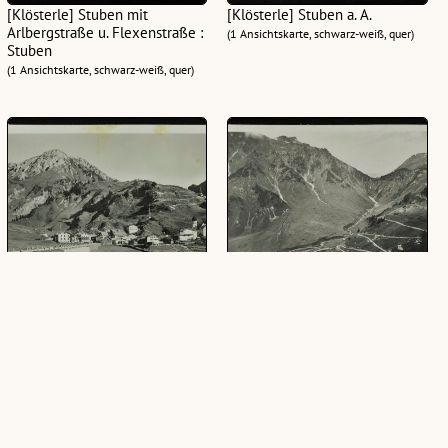
[Klösterle] Stuben mit
[Klösterle] Stuben a. A.
Arlbergstraße u. Flexenstraße :
(1 Ansichtskarte, schwarz-weiß, quer)
Stuben
(1 Ansichtskarte, schwarz-weiß, quer)
[Klösterle] Stuben a. A. 1409 m
[Klösterle] Stuben a. Arlberg m.
Flexenstrasse
(1 Ansichtskarte, schwarz-weiß, quer)
(1 Ansichtskarte, schwarz-weiß, quer)