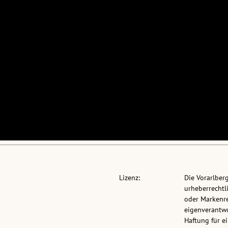
Lizenz:
Die Vorarlber
urheberrechtli
oder Markenre
eigenverantwo
Haftung für 