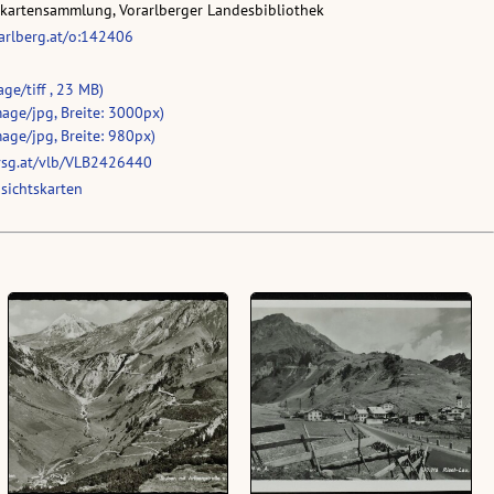
skartensammlung, Vorarlberger Landesbibliothek
rarlberg.at/o:142406
age/tiff , 23 MB)
age/jpg, Breite: 3000px)
age/jpg, Breite: 980px)
vsg.at/vlb/VLB2426440
sichtskarten