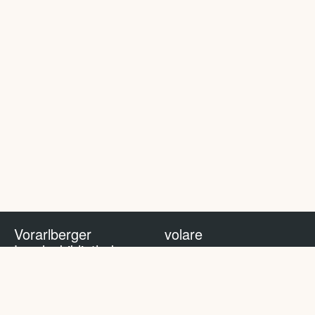
Vorarlberger
volare
Landesbibliothek
volare Blog
Impressum
Nutzungsbedingungen
Datenschutzhinweis
Policy