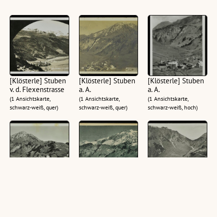
[Klösterle] Stuben
[Klösterle] Stuben
[Klösterle] Stuben
v. d. Flexenstrasse
a. A.
a. A.
(1 Ansichtskarte,
(1 Ansichtskarte,
(1 Ansichtskarte,
schwarz-weiß, quer)
schwarz-weiß, quer)
schwarz-weiß, hoch)
[Klösterle] Stuben
[Klösterle] Stuben
[Klösterle] Stuben
a. A. 1409 m
: [Stuben, 1409 m,
a. Arlberg m.
mit Trittkopf am
Flexenstrasse
(1 Ansichtskarte,
Arlberg ...]
schwarz-weiß, quer)
(1 Ansichtskarte,