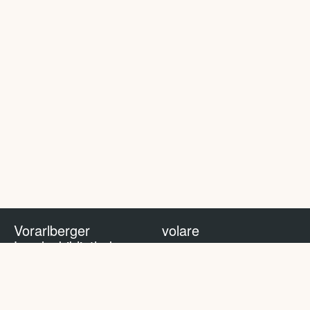
Vorarlberger
volare
Landesbibliothek
volare Blog
Impressum
Nutzungsbedingungen
Datenschutzhinweis
Policy