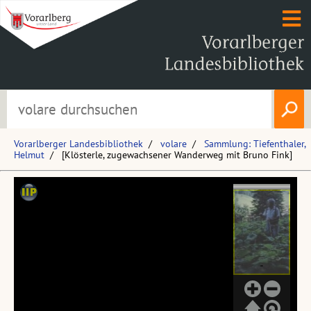
Vorarlberger Landesbibliothek
volare
Sammlung: Tiefenthaler,
Helmut
[Klösterle, zugewachsener Wanderweg mit Bruno Fink]