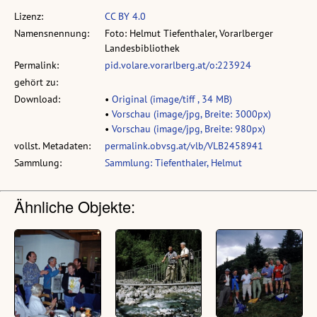
Lizenz:
CC BY 4.0
Namensnennung:
Foto: Helmut Tiefenthaler, Vorarlberger
Landesbibliothek
Permalink:
pid.volare.vorarlberg.at/o:223924
gehört zu:
Download:
•
Original (image/tiff , 34 MB)
•
Vorschau (image/jpg, Breite: 3000px)
•
Vorschau (image/jpg, Breite: 980px)
vollst. Metadaten:
permalink.obvsg.at/vlb/VLB2458941
Sammlung:
Sammlung: Tiefenthaler, Helmut
Ähnliche Objekte: