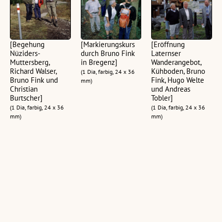
[Begehung
[Markierungskurs
[Eröffnung
Nüziders-
durch Bruno Fink
Laternser
Muttersberg,
in Bregenz]
Wanderangebot,
Richard Walser,
Kühboden, Bruno
(1 Dia, farbig, 24 x 36
Bruno Fink und
Fink, Hugo Welte
mm)
Christian
und Andreas
Burtscher]
Tobler]
(1 Dia, farbig, 24 x 36
(1 Dia, farbig, 24 x 36
mm)
mm)
[Markierungskurs
[Wegwart Bruno
[Markierungskurs
am Lorexweg
Fink beim
am Lorexweg
Rankweil-
Markieren in
Rankweil-