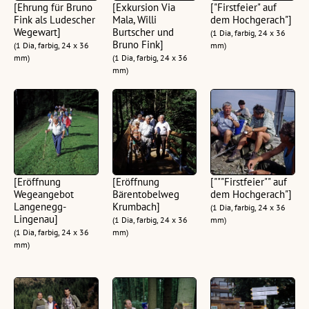
[Ehrung für Bruno
[Exkursion Via
["Firstfeier" auf
Fink als Ludescher
Mala, Willi
dem Hochgerach"]
Wegewart]
Burtscher und
(1 Dia, farbig, 24 x 36
Bruno Fink]
(1 Dia, farbig, 24 x 36
mm)
mm)
(1 Dia, farbig, 24 x 36
mm)
[Eröffnung
[Eröffnung
["""Firstfeier"" auf
Wegeangebot
Bärentobelweg
dem Hochgerach"]
Langenegg-
Krumbach]
(1 Dia, farbig, 24 x 36
Lingenau]
(1 Dia, farbig, 24 x 36
mm)
(1 Dia, farbig, 24 x 36
mm)
mm)