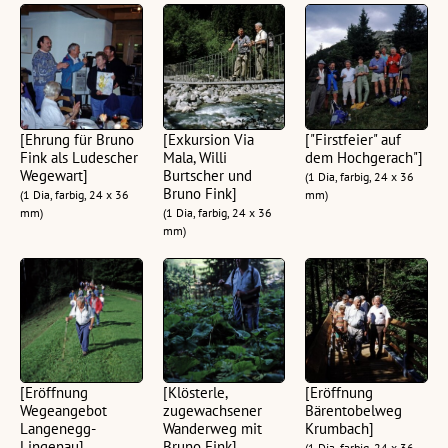
[Ehrung für Bruno
[Exkursion Via
["Firstfeier" auf
Fink als Ludescher
Mala, Willi
dem Hochgerach"]
Wegewart]
Burtscher und
(1 Dia, farbig, 24 x 36
Bruno Fink]
(1 Dia, farbig, 24 x 36
mm)
mm)
(1 Dia, farbig, 24 x 36
mm)
[Eröffnung
[Klösterle,
[Eröffnung
Wegeangebot
zugewachsener
Bärentobelweg
Langenegg-
Wanderweg mit
Krumbach]
Lingenau]
Bruno Fink]
(1 Dia, farbig, 24 x 36