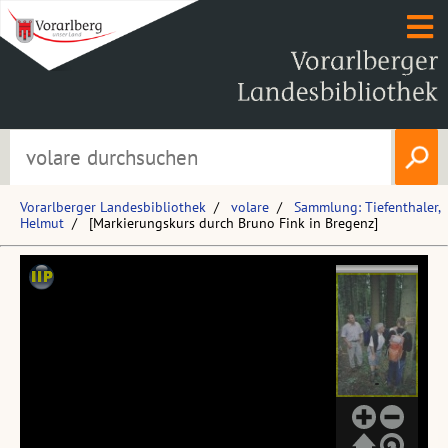
Vorarlberger Landesbibliothek
volare
Sammlung: Tiefenthaler,
Helmut
[Markierungskurs durch Bruno Fink in Bregenz]