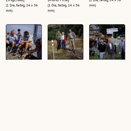
(1 Dia, farbig, 24 x 36
(1 Dia, farbig, 24 x 36
mm)
mm)
mm)
["""Firstfeier"" auf
[Begehung
[Eröffnung
dem Hochgerach"]
Nüziders-
Laternser
Muttersberg,
Wanderangebot,
(1 Dia, farbig, 24 x 36
Richard Walser,
Kühboden, Bruno
mm)
Bruno Fink und
Fink, Hugo Welte
Christian
und Andreas
Burtscher]
Tobler]
(1 Dia, farbig, 24 x 36
(1 Dia, farbig, 24 x 36
mm)
mm)