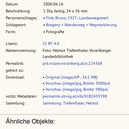
Datum:
2000.06.16
Beschreibung:
1 Dia, farbig, 24 x 36 mm
Personenschlagw.:
•
Fink, Bruno, 1927-, Landeswegewart
Schlagwort:
•
Bregenz > Wanderweg > Wegmarkierung
Form:
• Fotografie
Lizenz:
CC BY 4.0
Namensnennung:
Foto: Helmut Tiefenthaler, Vorarlberger
Landesbibliothek
Permalink:
pid.volare.vorarlberg.at/o:224368
gehört zu:
Download:
•
Original (image/tiff , 34,1 MB)
•
Vorschau (image/jpg, Breite: 3000px)
•
Vorschau (image/jpg, Breite: 980px)
vollst. Metadaten:
permalink.obvsg.at/vlb/VLB2459398
Sammlung:
Sammlung: Tiefenthaler, Helmut
Ähnliche Objekte: