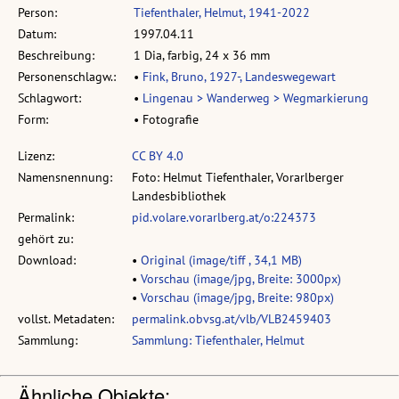
Person:
Tiefenthaler, Helmut, 1941-2022
Datum:
1997.04.11
Beschreibung:
1 Dia, farbig, 24 x 36 mm
Personenschlagw.:
•
Fink, Bruno, 1927-, Landeswegewart
Schlagwort:
•
Lingenau > Wanderweg > Wegmarkierung
Form:
• Fotografie
Lizenz:
CC BY 4.0
Namensnennung:
Foto: Helmut Tiefenthaler, Vorarlberger
Landesbibliothek
Permalink:
pid.volare.vorarlberg.at/o:224373
gehört zu:
Download:
•
Original (image/tiff , 34,1 MB)
•
Vorschau (image/jpg, Breite: 3000px)
•
Vorschau (image/jpg, Breite: 980px)
vollst. Metadaten:
permalink.obvsg.at/vlb/VLB2459403
Sammlung:
Sammlung: Tiefenthaler, Helmut
Ähnliche Objekte: