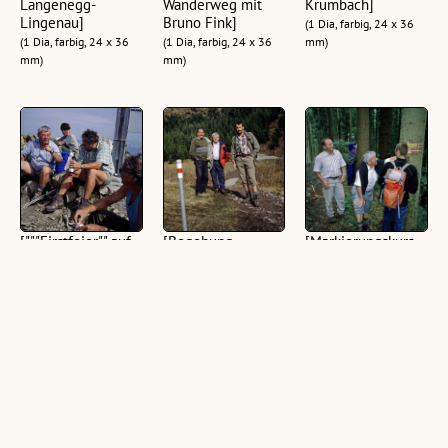
Langenegg-
Wanderweg mit
Krumbach]
Lingenau]
Bruno Fink]
(1 Dia, farbig, 24 x 36
(1 Dia, farbig, 24 x 36
(1 Dia, farbig, 24 x 36
mm)
mm)
mm)
["""Firstfeier"" auf
[Begehung
[Markierungskurs
dem Hochgerach"]
Nüziders-
durch Bruno Fink
Muttersberg,
in Bregenz]
(1 Dia, farbig, 24 x 36
Richard Walser,
mm)
(1 Dia, farbig, 24 x 36
Bruno Fink und
mm)
Christian
Burtscher]
(1 Dia, farbig, 24 x 36
mm)