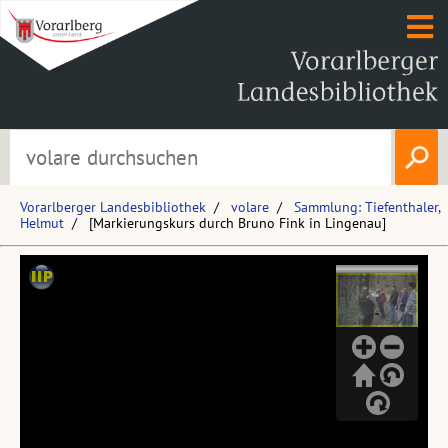
Vorarlberger Landesbibliothek
volare
Sammlung: Tiefenthaler,
Helmut
[Markierungskurs durch Bruno Fink in Lingenau]