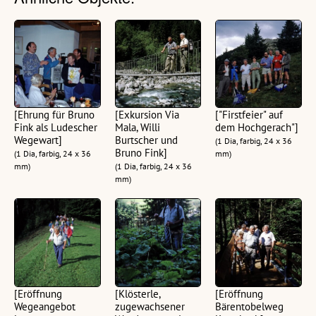
[Ehrung für Bruno
[Exkursion Via
["Firstfeier" auf
Fink als Ludescher
Mala, Willi
dem Hochgerach"]
Wegewart]
Burtscher und
(1 Dia, farbig, 24 x 36
Bruno Fink]
(1 Dia, farbig, 24 x 36
mm)
mm)
(1 Dia, farbig, 24 x 36
mm)
[Eröffnung
[Klösterle,
[Eröffnung
Wegeangebot
zugewachsener
Bärentobelweg