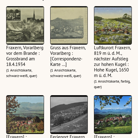
Fraxern, Vorarlberg
Gruss aus Fraxern,
Luftkurort Fraxern,
vor dem Brande :
Vorarlberg :
819 m ü. d. M.,
Grossbrand am
[Correspondenz-
nächster Aufstieg
18.4.1934
Karte ...]
zur hohen Kugel :
Hohe Kugel, 1650
(1 Ansichtskarte,
(1 Ansichtskarte,
m ü. d. M.
schwarz-weiß, quer)
schwarz-weiß, quer)
(1 Ansichtskarte, farbig,
quer)
[Fraxern] :
Ferienort Fraxern
[Fraxern] :