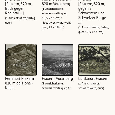
[Fraxern, 820 m,
820 m Vorarlberg
[Fraxern, 820 m,
Blick gegen
gegen 3
(1 Ansichtskarte,
Rheintal ...]
Schwestern und
schwarz-weiß, quer,
Schweizer Berge
(1 Ansichtskarte, farbig,
10,5 x 15 cm; 1
...]
quer)
Negativ, schwarz-weiß,
quer, 13 x 18 cm)
(1 Ansichtskarte, farbig,
quer, 10,5 x 15 cm)
Ferienort Fraxern
Fraxern, Vorarlberg
Luftkurort Fraxern
820 m gg. Hohe -
(1 Ansichtskarte,
(1 Ansichtskarte,
Kugel
schwarz-weiß, quer, 10
schwarz-weiß, quer)
(1 Ansichtskarte,
x 15 cm; 1 Negativ,
schwarz-weiß, hoch,
schwarz-weiß, quer, 13
10,5 x 15 cm)
x 18 cm)