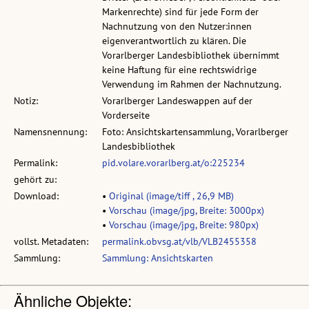
Markenrechte) sind für jede Form der
Nachnutzung von den Nutzer:innen
eigenverantwortlich zu klären. Die
Vorarlberger Landesbibliothek übernimmt
keine Haftung für eine rechtswidrige
Verwendung im Rahmen der Nachnutzung.
Notiz:
Vorarlberger Landeswappen auf der
Vorderseite
Namensnennung:
Foto: Ansichtskartensammlung, Vorarlberger
Landesbibliothek
Permalink:
pid.volare.vorarlberg.at/o:225234
gehört zu:
Download:
•
Original (image/tiff , 26,9 MB)
•
Vorschau (image/jpg, Breite: 3000px)
•
Vorschau (image/jpg, Breite: 980px)
vollst. Metadaten:
permalink.obvsg.at/vlb/VLB2455358
Sammlung:
Sammlung: Ansichtskarten
Ähnliche Objekte: